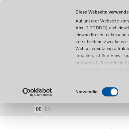
Diese Webseite verwende
Auf unserer Webseite komm
Abs. 2 TDDDG) und einwil
einwandfreien technischen
verschiedene Zwecke wie z
Webseitennutzung attraktiv
möchten, ist Ihre Einwill
erforderlich. Ihre erteilte
Wirkung für die Zukunft w
damit in Verbindung steh
entnehmen.
Einwilligungsauswahl
Notwendig
DE
EN