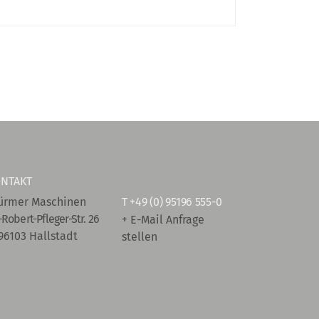
NTAKT
ürmer Maschinen
T
+49 (0) 95196 555-0
-Robert-Pfleger-Str. 26
+ E-Mail Anfrage
96103 Hallstadt
stellen