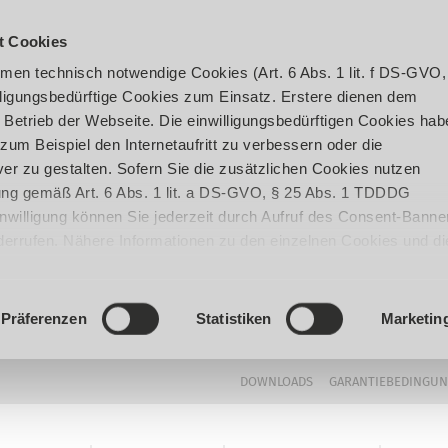
t Cookies
en technisch notwendige Cookies (Art. 6 Abs. 1 lit. f DS-GVO,
ligungsbedürftige Cookies zum Einsatz. Erstere dienen dem
 Betrieb der Webseite. Die einwilligungsbedürftigen Cookies hab
um Beispiel den Internetaufritt zu verbessern oder die
er zu gestalten. Sofern Sie die zusätzlichen Cookies nutzen
igung gemäß Art. 6 Abs. 1 lit. a DS-GVO, § 25 Abs. 1 TDDDG
 Einwilligung können Sie jederzeit durch Aufruf des Consent-Banne
iderrufen. Nähere Informationen zu den einzelnen Cookies und di
enden Datenverarbeitung können Sie unserer
Datenschutzerklär
Präferenzen
Statistiken
Marketin
DOWNLOADS
GARANTIEBEDINGU