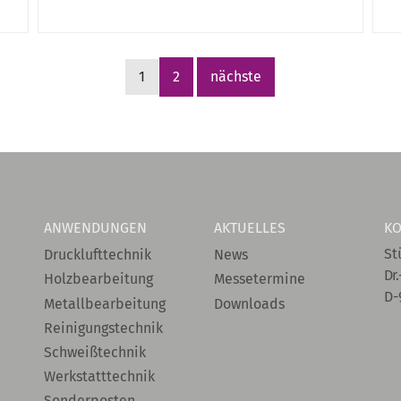
1
2
nächste
ANWENDUNGEN
AKTUELLES
KO
St
Drucklufttechnik
News
Dr.
Holzbearbeitung
Messetermine
D-
Metallbearbeitung
Downloads
Reinigungstechnik
Schweißtechnik
Werkstatttechnik