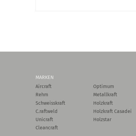
MARKEN
Aircraft
Optimum
Rehm
Metallkraft
Schweisskraft
Holzkraft
C.raftweld
Holzkraft Casadei
Unicraft
Holzstar
Cleancraft