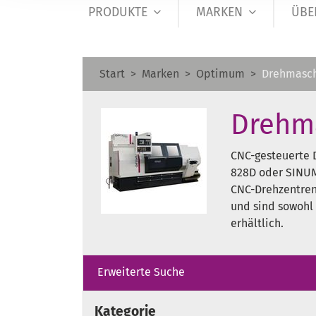
PRODUKTE
MARKEN
ÜBE
Start
Marken
Optimum
Drehmasc
Drehm
CNC-gesteuerte
828D oder SINU
CNC-Drehzentren 
und sind sowohl
erhältlich.
Erweiterte Suche
Kategorie