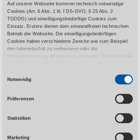
Auf unserem
YouTube-Kanal "Stürmer Maschinen
Auf unserer Webseite kommen technisch notwendige
GmbH"
bieten wir Ihnen eine breitgefächerte und
Cookies (Art. 6 Abs. 1 lit. f DS-GVO, § 25 Abs. 2
qualitativ hochwertige Auswahl an Videos.
TDDDG) und einwilligungsbedürftige Cookies zum
Abonnieren Sie uns, um keines der neuen Videos
Einsatz. Erstere dienen dem einwandfreien technischen
mehr zu verpassen.
Betrieb der Webseite. Die einwilligungsbedürftigen
Cookies haben verschiedene Zwecke wie zum Beispiel
Wir wünschen Ihnen viel Spaß beim Anschauen!
den Internetaufritt zu verbessern oder die
Webseitennutzung attraktiver zu gestalten. Sofern Sie die
zusätzlichen Cookies nutzen möchten, ist Ihre
Einwilligung gemäß Art. 6 Abs. 1 lit. a DS-GVO, § 25 Abs.
Einwilligungsauswahl
Video auf YouTube ansehen
1 TDDDG erforderlich. Ihre erteilte Einwilligung können
Notwendig
Sie jederzeit durch Aufruf des Consent-Banners mit
Wirkung für die Zukunft widerrufen. Nähere Informationen
Präferenzen
zu den einzelnen Cookies und die damit in Verbindung
stehenden Datenverarbeitung können Sie unserer
Datenschutzerklärung
entnehmen.
Statistiken
Marketing