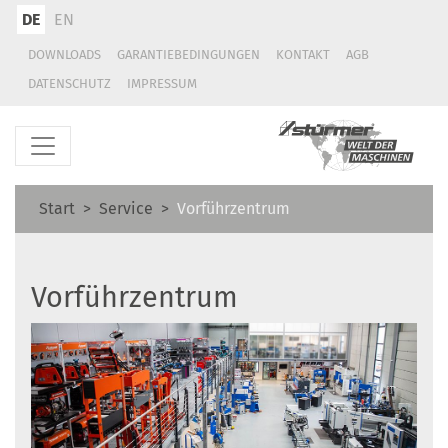
DE
EN
DOWNLOADS
GARANTIEBEDINGUNGEN
KONTAKT
AGB
DATENSCHUTZ
IMPRESSUM
Start
Service
Vorführzentrum
Vorführzentrum