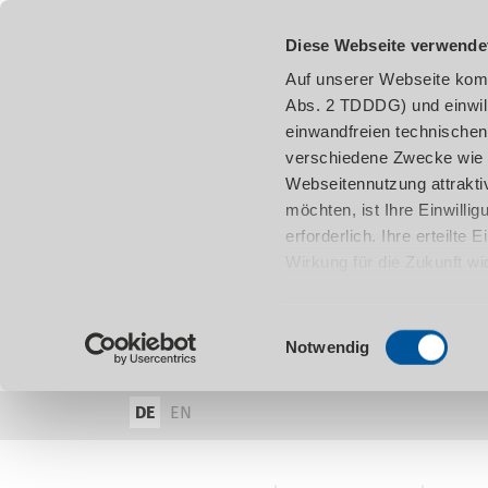
Diese Webseite verwende
Auf unserer Webseite komm
Abs. 2 TDDDG) und einwil
einwandfreien technischen
verschiedene Zwecke wie z
Webseitennutzung attraktiv
möchten, ist Ihre Einwill
erforderlich. Ihre erteilte
Wirkung für die Zukunft w
damit in Verbindung steh
entnehmen.
Einwilligungsauswahl
Notwendig
DE
EN