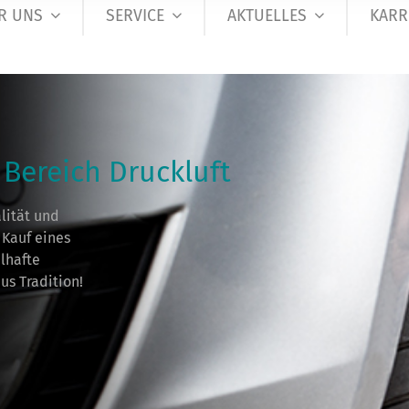
R UNS
SERVICE
AKTUELLES
KARR
 Bereich Druckluft
lität und
 Kauf eines
lhafte
us Tradition!