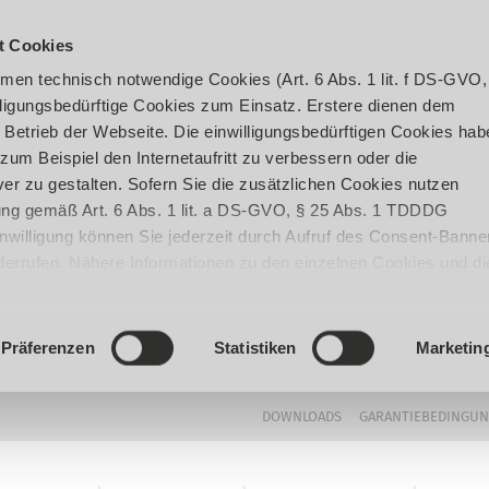
t Cookies
en technisch notwendige Cookies (Art. 6 Abs. 1 lit. f DS-GVO,
ligungsbedürftige Cookies zum Einsatz. Erstere dienen dem
 Betrieb der Webseite. Die einwilligungsbedürftigen Cookies hab
um Beispiel den Internetaufritt zu verbessern oder die
er zu gestalten. Sofern Sie die zusätzlichen Cookies nutzen
igung gemäß Art. 6 Abs. 1 lit. a DS-GVO, § 25 Abs. 1 TDDDG
 Einwilligung können Sie jederzeit durch Aufruf des Consent-Banne
iderrufen. Nähere Informationen zu den einzelnen Cookies und di
enden Datenverarbeitung können Sie unserer
Datenschutzerklär
Präferenzen
Statistiken
Marketin
DOWNLOADS
GARANTIEBEDINGU