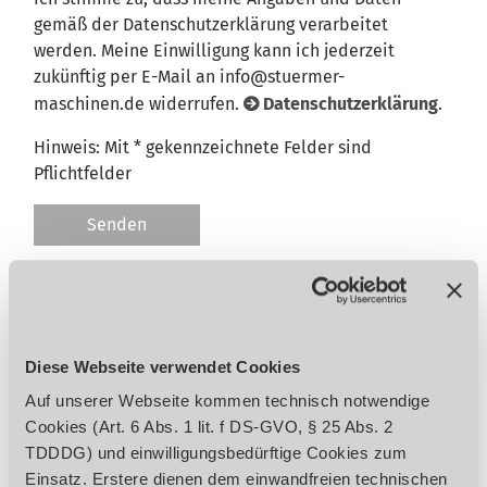
gemäß der Datenschutzerklärung verarbeitet
werden. Meine Einwilligung kann ich jederzeit
zukünftig per E-Mail an info@stuermer-
maschinen.de widerrufen.
Datenschutzerklärung
.
Hinweis: Mit * gekennzeichnete Felder sind
Pflichtfelder
Senden
Garantiebedingungen
Wird auf unseren Internetseiten in den
Diese Webseite verwendet Cookies
Artikelbeschreibungen und/oder in der
Auf unserer Webseite kommen technisch notwendige
Beschreibung des Lieferumfangs eine Garantie
Cookies (Art. 6 Abs. 1 lit. f DS-GVO, § 25 Abs. 2
ausgewiesen, bleiben Ihre gesetzlichen
TDDDG) und einwilligungsbedürftige Cookies zum
Mangelhaftungsrechte Ihrem Verkäufer gegenüber
Einsatz. Erstere dienen dem einwandfreien technischen
hiervon unberührt. Umfang, Dauer, Inhalt und den