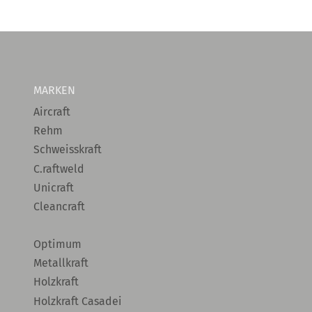
MARKEN
Aircraft
Rehm
Schweisskraft
C.raftweld
Unicraft
Cleancraft
Optimum
Metallkraft
Holzkraft
Holzkraft Casadei