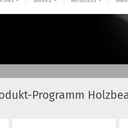
R UNS
SERVICE
AKTUELLES
KARR
rodukt-Programm Holzbea