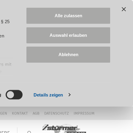
Alle zulassen
 § 25
Auswahl erlauben
en
Ablehnen
rs mit
e
ung
g
Details zeigen
NGEN
KONTAKT
AGB
DATENSCHUTZ
IMPRESSUM