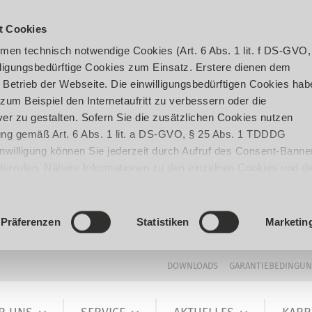
t Cookies
en technisch notwendige Cookies (Art. 6 Abs. 1 lit. f DS-GVO,
ligungsbedürftige Cookies zum Einsatz. Erstere dienen dem
 Betrieb der Webseite. Die einwilligungsbedürftigen Cookies hab
um Beispiel den Internetaufritt zu verbessern oder die
er zu gestalten. Sofern Sie die zusätzlichen Cookies nutzen
igung gemäß Art. 6 Abs. 1 lit. a DS-GVO, § 25 Abs. 1 TDDDG
 Einwilligung können Sie jederzeit durch Aufruf des Consent-Banne
iderrufen. Nähere Informationen zu den einzelnen Cookies und di
enden Datenverarbeitung können Sie unserer
Datenschutzerklär
Präferenzen
Statistiken
Marketin
DOWNLOADS
GARANTIEBEDINGU