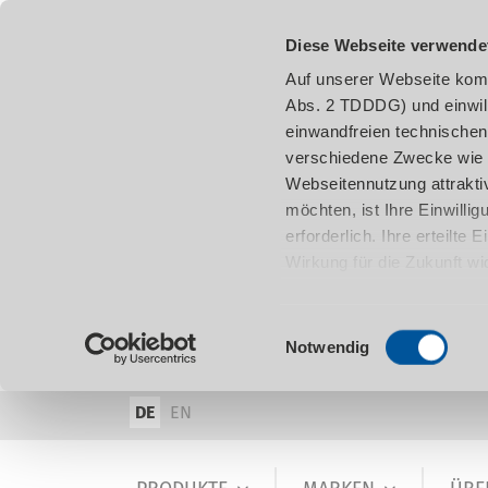
Diese Webseite verwende
Auf unserer Webseite komm
Abs. 2 TDDDG) und einwil
einwandfreien technischen
verschiedene Zwecke wie z
Webseitennutzung attraktiv
möchten, ist Ihre Einwill
erforderlich. Ihre erteilte
Wirkung für die Zukunft w
damit in Verbindung steh
entnehmen.
Einwilligungsauswahl
Notwendig
DE
EN