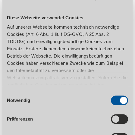
Diese Webseite verwendet Cookies
Auf unserer Webseite kommen technisch notwendige
FACHHÄNDLER
Cookies (Art. 6 Abs. 1 lit. f DS-GVO, § 25 Abs. 2
TDDDG) und einwilligungsbedürftige Cookies zum
Einsatz. Erstere dienen dem einwandfreien technischen
Betrieb der Webseite. Die einwilligungsbedürftigen
Cookies haben verschiedene Zwecke wie zum Beispiel
den Internetaufritt zu verbessern oder die
Webseitennutzung attraktiver zu gestalten. Sofern Sie die
zusätzlichen Cookies nutzen möchten, ist Ihre
Einwilligung gemäß Art. 6 Abs. 1 lit. a DS-GVO, § 25 Abs.
Einwilligungsauswahl
Finden Sie jetzt einen STÜRMER Fachhändler ganz
1 TDDDG erforderlich. Ihre erteilte Einwilligung können
Notwendig
in Ihrer Nähe!
Sie jederzeit durch Aufruf des Consent-Banners mit
Wirkung für die Zukunft widerrufen. Nähere Informationen
Präferenzen
zu den einzelnen Cookies und die damit in Verbindung
WEITER LESEN >
stehenden Datenverarbeitung können Sie unserer