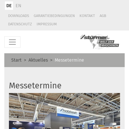
DE
EN
DOWNLOADS
GARANTIEBEDINGUNGEN
KONTAKT
AGB
DATENSCHUTZ
IMPRESSUM
Start
Aktuelles
Messetermine
Messetermine