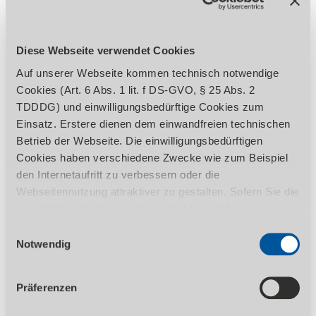
Diese Webseite verwendet Cookies
Auf unserer Webseite kommen technisch notwendige
Kundenhausmessen
Cookies (Art. 6 Abs. 1 lit. f DS-GVO, § 25 Abs. 2
TDDDG) und einwilligungsbedürftige Cookies zum
Wir unterstützen ca. 150 Hausmessen unserer Kunden
Einsatz. Erstere dienen dem einwandfreien technischen
pro Jahr.
Betrieb der Webseite. Die einwilligungsbedürftigen
Cookies haben verschiedene Zwecke wie zum Beispiel
den Internetaufritt zu verbessern oder die
Webseitennutzung attraktiver zu gestalten. Sofern Sie die
zusätzlichen Cookies nutzen möchten, ist Ihre
Einwilligung gemäß Art. 6 Abs. 1 lit. a DS-GVO, § 25 Abs.
Einwilligungsauswahl
1 TDDDG erforderlich. Ihre erteilte Einwilligung können
Notwendig
Sie jederzeit durch Aufruf des Consent-Banners mit
Wirkung für die Zukunft widerrufen. Nähere Informationen
Präferenzen
zu den einzelnen Cookies und die damit in Verbindung
stehenden Datenverarbeitung können Sie unserer