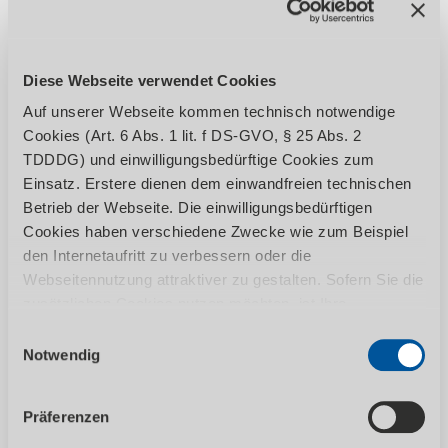
Metallbandsägen
Manuelle, halbautomatische und
Diese Webseite verwendet Cookies
vollautomatische Metallbandsägen. Ob...
Auf unserer Webseite kommen technisch notwendige
Cookies (Art. 6 Abs. 1 lit. f DS-GVO, § 25 Abs. 2
TDDDG) und einwilligungsbedürftige Cookies zum
Einsatz. Erstere dienen dem einwandfreien technischen
Betrieb der Webseite. Die einwilligungsbedürftigen
Cookies haben verschiedene Zwecke wie zum Beispiel
den Internetaufritt zu verbessern oder die
Webseitennutzung attraktiver zu gestalten. Sofern Sie die
zusätzlichen Cookies nutzen möchten, ist Ihre
Einwilligung gemäß Art. 6 Abs. 1 lit. a DS-GVO, § 25 Abs.
ZUR KATEGORIE
Einwilligungsauswahl
1 TDDDG erforderlich. Ihre erteilte Einwilligung können
Notwendig
Sie jederzeit durch Aufruf des Consent-Banners mit
Wirkung für die Zukunft widerrufen. Nähere Informationen
Präferenzen
zu den einzelnen Cookies und die damit in Verbindung
stehenden Datenverarbeitung können Sie unserer