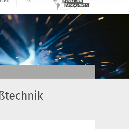
IERE
ßtechnik