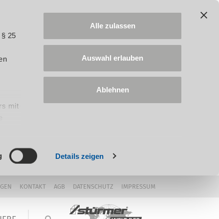
Alle zulassen
 § 25
Auswahl erlauben
en
Ablehnen
rs mit
e
ung
g
Details zeigen
NGEN
KONTAKT
AGB
DATENSCHUTZ
IMPRESSUM