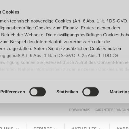
t Cookies
en technisch notwendige Cookies (Art. 6 Abs. 1 lit. f DS-GVO,
ligungsbedürftige Cookies zum Einsatz. Erstere dienen dem
 Betrieb der Webseite. Die einwilligungsbedürftigen Cookies hab
um Beispiel den Internetaufritt zu verbessern oder die
er zu gestalten. Sofern Sie die zusätzlichen Cookies nutzen
igung gemäß Art. 6 Abs. 1 lit. a DS-GVO, § 25 Abs. 1 TDDDG
 Einwilligung können Sie jederzeit durch Aufruf des Consent-Banne
iderrufen. Nähere Informationen zu den einzelnen Cookies und di
enden Datenverarbeitung können Sie unserer
Datenschutzerklär
Präferenzen
Statistiken
Marketin
DOWNLOADS
GARANTIEBEDINGU