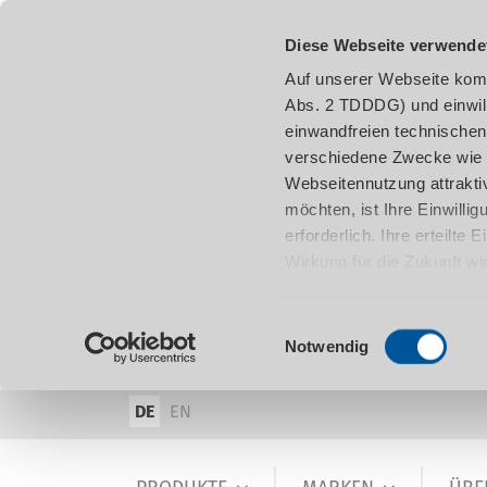
Diese Webseite verwende
Auf unserer Webseite komm
Abs. 2 TDDDG) und einwil
einwandfreien technischen
verschiedene Zwecke wie z
Webseitennutzung attraktiv
möchten, ist Ihre Einwill
erforderlich. Ihre erteilte
Wirkung für die Zukunft w
damit in Verbindung steh
entnehmen.
Einwilligungsauswahl
Notwendig
DE
EN