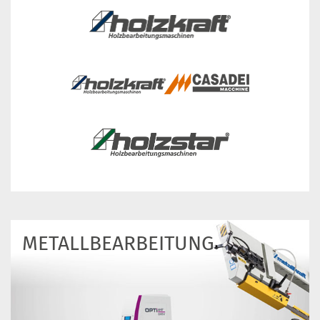
METALL­BEARBEITUNG