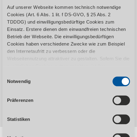
Auf unserer Webseite kommen technisch notwendige
Cookies (Art. 6 Abs. 1 lit. f DS-GVO, § 25 Abs. 2
TDDDG) und einwilligungsbedürftige Cookies zum
Einsatz. Erstere dienen dem einwandfreien technischen
Qualitative und zuverlässige Werkstatttechnik von
Betrieb der Webseite. Die einwilligungsbedürftigen
UNICRAFT.
Cookies haben verschiedene Zwecke wie zum Beispiel
den Internetaufritt zu verbessern oder die
Webseitennutzung attraktiver zu gestalten. Sofern Sie die
zusätzlichen Cookies nutzen möchten, ist Ihre
Einwilligung gemäß Art. 6 Abs. 1 lit. a DS-GVO, § 25 Abs.
Einwilligungsauswahl
1 TDDDG erforderlich. Ihre erteilte Einwilligung können
Notwendig
Sie jederzeit durch Aufruf des Consent-Banners mit
Wirkung für die Zukunft widerrufen. Nähere Informationen
Präferenzen
zu den einzelnen Cookies und die damit in Verbindung
stehenden Datenverarbeitung können Sie unserer
Datenschutzerklärung
entnehmen.
Statistiken