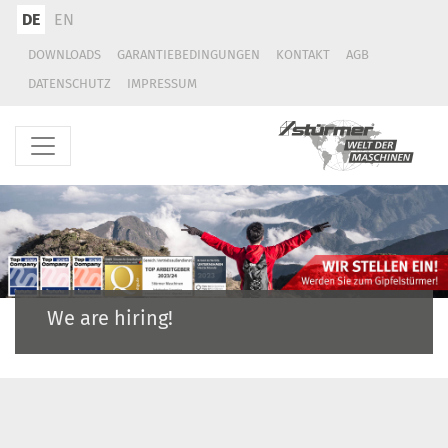
DE
EN
DOWNLOADS
GARANTIEBEDINGUNGEN
KONTAKT
AGB
DATENSCHUTZ
IMPRESSUM
We are hiring!