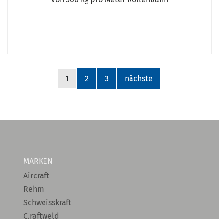
1
2
3
nächste
MARKEN
Aircraft
Rehm
Schweisskraft
C.raftweld