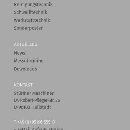
Reinigungstechnik
Schweißtechnik
Werkstatttechnik
Sonderposten
AKTUELLES
News
Messetermine
Downloads
KONTAKT
Stürmer Maschinen
Dr.-Robert-Pfleger-Str. 26
D-96103 Hallstadt
T
+49 (0) 95196 555-0
+ E-Mail Anfrage stellen