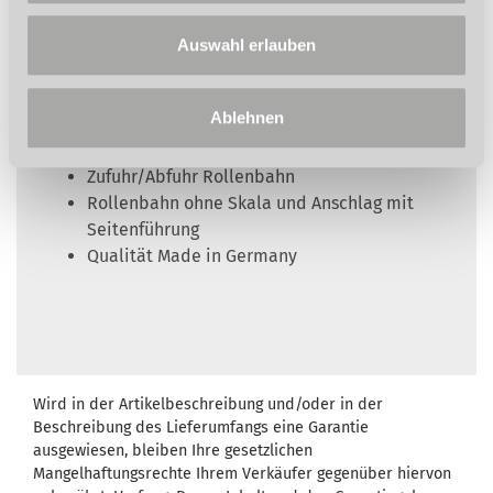
Stabile U-förmige geschlossene
Konstruktion aus 3 mm Stahlblechprofil
Auswahl erlauben
Tragrollen aus verzinktem Stahl
Alle Rollenbahnen der Serie MRB Standard
Ablehnen
auch mit Kunststofftragrollen erhältlich
Tragrollen kugelgelagert
Zufuhr/Abfuhr Rollenbahn
Rollenbahn ohne Skala und Anschlag mit
Seitenführung
Qualität Made in Germany
Wird in der Artikelbeschreibung und/oder in der
Beschreibung des Lieferumfangs eine Garantie
ausgewiesen, bleiben Ihre gesetzlichen
Mangelhaftungsrechte Ihrem Verkäufer gegenüber hiervon