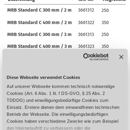
Bezeichnung
Art.-Nr.
Allgemein
Tragrollenbr
MRB Standard C 300 mm / 2 m
3661312
MRB Standard C 300 mm / 2 m
3661312
250
MRB Standard C 400 mm / 2 m
MRB Standard C 400 mm / 2 m
3661322
3661322
350
MRB Standard C 300 mm / 3 m
MRB Standard C 300 mm / 3 m
3661313
3661313
250
MRB Standard C 400 mm / 3 m
MRB Standard C 400 mm / 3 m
3661323
3661323
350
MRB Standard C 300 mm / 4 m
MRB Standard C 300 mm / 4 m
3661314
3661314
250
MRB Standard C 400 mm / 4 m
MRB Standard C 400 mm / 4 m
3661324
3661324
350
Diese Webseite verwendet Cookies
MRB Standard C 300 mm / 5 m
MRB Standard C 300 mm / 5 m
3661315
3661315
250
Auf unserer Webseite kommen technisch notwendige
Cookies (Art. 6 Abs. 1 lit. f DS-GVO, § 25 Abs. 2
MRB Standard C 400 mm / 5 m
MRB Standard C 400 mm / 5 m
3661325
3661325
350
TDDDG) und einwilligungsbedürftige Cookies zum
MRB Standard C 300 mm / 6 m
MRB Standard C 300 mm / 6 m
3661316
3661316
250
Einsatz. Erstere dienen dem einwandfreien technischen
Anzuzeigende Attribute auswählen
Betrieb der Webseite. Die einwilligungsbedürftigen
MRB Standard C 300 mm / 7 m
MRB Standard C 300 mm / 7 m
3661317
3661317
250
Cookies haben verschiedene Zwecke wie zum Beispiel
Allgemein
Abmessungen und
den Internetaufritt zu verbessern oder die
Gewichte
MRB Standard C 400 mm / 6 m
MRB Standard C 400 mm / 6 m
3661326
3661326
350