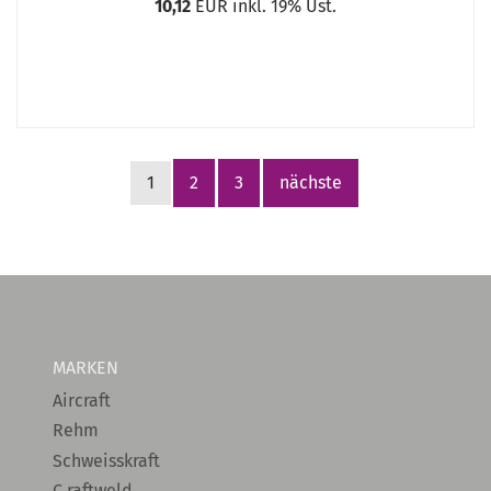
10,12
EUR inkl. 19% Ust.
1
2
3
nächste
MARKEN
Aircraft
Rehm
Schweisskraft
C.raftweld