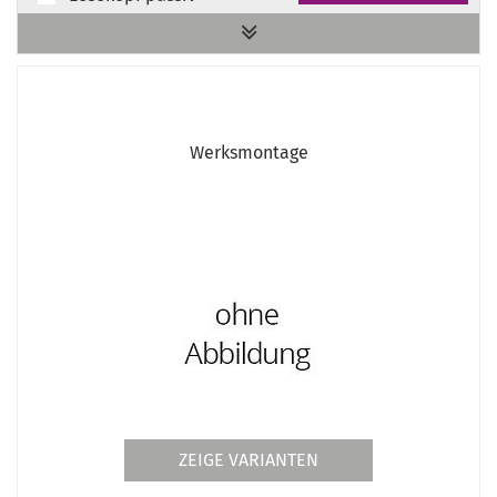
Lochscheibe
Magnetband
Maschinen-Wasserwaage
Mess- und Prüfplatte
Messleiste
Werksmontage
Messleisten MSM
Messleisten MSS31
Messuhr
Präzisions-Magnet-Messstativ
Universalhalter DPA für TX/TZ Drehmaschinen
Verlängerungskabel
Verlängerungskabel 1 Meter
Verlängerungskabel DPA-ML (subD)
Werksmontage
ZEIGE VARIANTEN