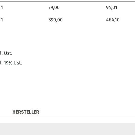
Allgemein
VPE
Preis
EUR zzgl. Ust.
EUR inkl. 19%
1
79,00
94,01
1
390,00
464,10
l. Ust.
l. 19% Ust.
HERSTELLER