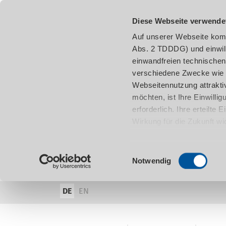
Diese Webseite verwende
Auf unserer Webseite komm
Abs. 2 TDDDG) und einwil
einwandfreien technischen
verschiedene Zwecke wie z
Webseitennutzung attraktiv
möchten, ist Ihre Einwill
erforderlich. Ihre erteilte
Wirkung für die Zukunft w
damit in Verbindung steh
entnehmen.
Einwilligungsauswahl
Notwendig
DE
EN