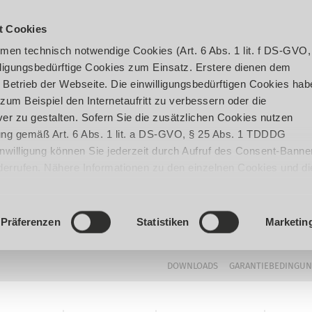
t Cookies
en technisch notwendige Cookies (Art. 6 Abs. 1 lit. f DS-GVO,
ligungsbedürftige Cookies zum Einsatz. Erstere dienen dem
 Betrieb der Webseite. Die einwilligungsbedürftigen Cookies hab
um Beispiel den Internetaufritt zu verbessern oder die
er zu gestalten. Sofern Sie die zusätzlichen Cookies nutzen
igung gemäß Art. 6 Abs. 1 lit. a DS-GVO, § 25 Abs. 1 TDDDG
 Einwilligung können Sie jederzeit durch Aufruf des Consent-Banne
iderrufen. Nähere Informationen zu den einzelnen Cookies und di
enden Datenverarbeitung können Sie unserer
Datenschutzerklär
Präferenzen
Statistiken
Marketin
DOWNLOADS
GARANTIEBEDINGU