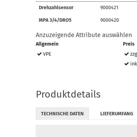
Bezeichnung
Art.-Nr.
Drehzahlsensor
Drehzahlsensor
9000421
9000421
MPA 3/4/DRO5
MPA 3/4/DRO5
9000420
9000420
Anzuzeigende Attribute auswählen
Allgemein
Preis
VPE
zzg
ink
Produktdetails
TECHNISCHE DATEN
LIEFERUMFANG