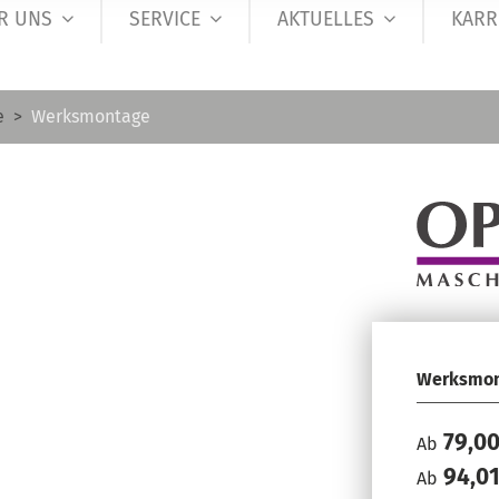
R UNS
SERVICE
AKTUELLES
KARR
e
Werksmontage
Werksmon
79,0
Ab
94,0
Ab