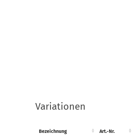
Variationen
Bezeichnung
Bezeichnung
Art.-Nr.
Art.-Nr.