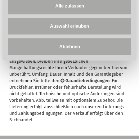
Alle zulassen
auch in engen Räumlichkeiten
Auswahl erlauben
Ablehnen
Wird in der Artikelbeschreibung und/oder in der
Beschreibung des Lieferumfangs eine Garantie
ausgewiesen, bleiben Ihre gesetzlichen
Mangelhaftungsrechte Ihrem Verkäufer gegenüber hiervon
unberührt. Umfang, Dauer, Inhalt und den Garantiegeber
entnehmen Sie bitte den
Garantiebedingungen
. Für
Druckfehler, Irrtümer oder fehlerhafte Darstellung wird
nicht gehaftet. Technische und optische Änderungen sind
vorbehalten. Abb. teilweise mit optionalem Zubehör. Die
Lieferung erfolgt ausschließlich nach unseren Lieferungs-
und Zahlungsbedingungen. Der Verkauf erfolgt über den
Fachhandel.