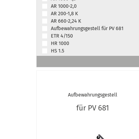
AR 1000-2,0
AR 200-1,8 K
AR 660-2,24 K
Aufbewahrungsgestell für PV 681
ETR 4/150
HR 1000
HS 1.5
HS 5
KR 2000
KR 2001
KR 2500
LR 400-2,0 K
Aufbewahrungsgestell
PRW 450
PV 681
für PV 681
SLR 400-2,4 K
TF 12
TF 3
TF 6