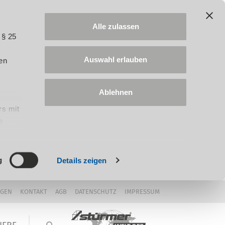
Alle zulassen
 § 25
Auswahl erlauben
en
Ablehnen
rs mit
e
ung
g
Details zeigen
NGEN
KONTAKT
AGB
DATENSCHUTZ
IMPRESSUM