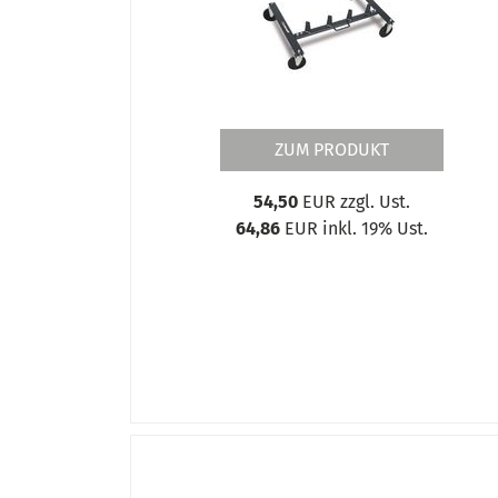
TR 20
TR 3
TR 6
UF 231
UF 300
VTR 12
ZUM PRODUKT
VTR 6
54,50
EUR zzgl. Ust.
64,86
EUR inkl. 19% Ust.