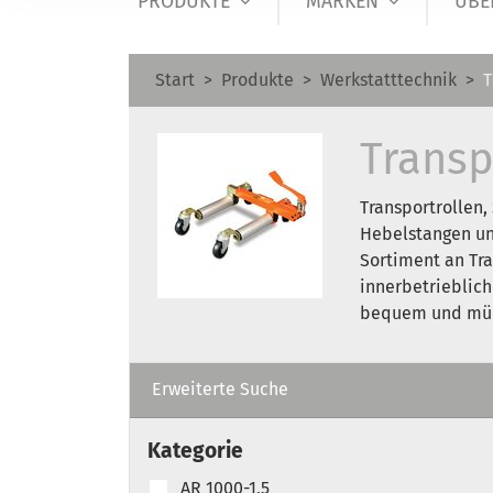
PRODUKTE
MARKEN
ÜBE
Start
Produkte
Werkstatttechnik
T
Transp
Transportrollen,
Hebelstangen un
Sortiment an Tra
innerbetrieblic
bequem und müh
Erweiterte Suche
Kategorie
AR 1000-1,5