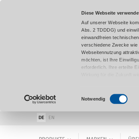
Diese Webseite verwende
Auf unserer Webseite komm
Abs. 2 TDDDG) und einwil
einwandfreien technischen
verschiedene Zwecke wie z
Webseitennutzung attraktiv
möchten, ist Ihre Einwill
erforderlich. Ihre erteilte
Wirkung für die Zukunft w
damit in Verbindung steh
entnehmen.
Einwilligungsauswahl
Notwendig
DE
EN