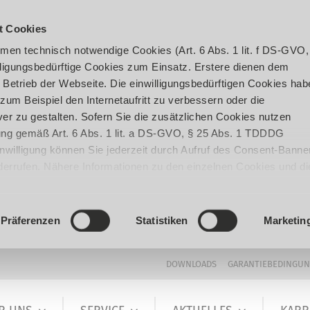
t Cookies
en technisch notwendige Cookies (Art. 6 Abs. 1 lit. f DS-GVO,
ligungsbedürftige Cookies zum Einsatz. Erstere dienen dem
 Betrieb der Webseite. Die einwilligungsbedürftigen Cookies hab
um Beispiel den Internetaufritt zu verbessern oder die
er zu gestalten. Sofern Sie die zusätzlichen Cookies nutzen
igung gemäß Art. 6 Abs. 1 lit. a DS-GVO, § 25 Abs. 1 TDDDG
 Einwilligung können Sie jederzeit durch Aufruf des Consent-Banne
iderrufen. Nähere Informationen zu den einzelnen Cookies und di
enden Datenverarbeitung können Sie unserer
Datenschutzerklär
Präferenzen
Statistiken
Marketin
DOWNLOADS
GARANTIEBEDINGU