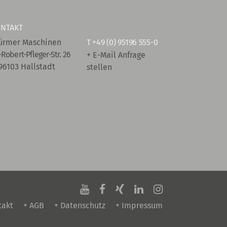
NTAKT
ürmer Maschinen
T
+49 (0) 95196 555-0
-Robert-Pfleger-Str. 26
+ E-Mail Anfrage
96103 Hallstadt
stellen
takt
+ AGB
+ Datenschutz
+ Impressum