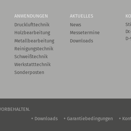
ANWENDUNGEN
AKTUELLES
KO
St
Drucklufttechnik
News
Dr.
Holzbearbeitung
Messetermine
D-
Metallbearbeitung
Downloads
Reinigungstechnik
Schweißtechnik
Werkstatttechnik
Sonderposten
 VORBEHALTEN.
+ Downloads
+ Garantiebedingungen
+ Kon