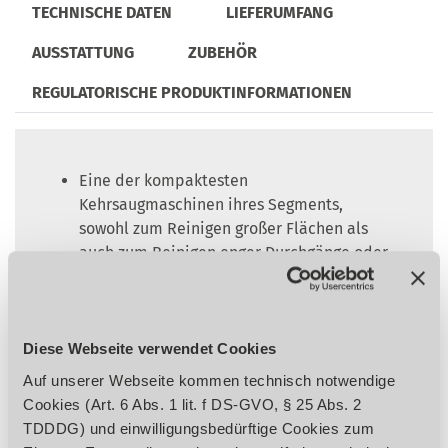
TECHNISCHE DATEN
LIEFERUMFANG
AUSSTATTUNG
ZUBEHÖR
REGULATORISCHE PRODUKTINFORMATIONEN
Eine der kompaktesten
Kehrsaugmaschinen ihres Segments,
sowohl zum Reinigen großer Flächen als
auch zum Reinigen enger Durchgänge oder
verwinkelter Flächen geeignet
Optimale Saugergebnisse auch bei hohem
Feinstaubgehalt durch leistungsfähigen,
elektrischen Stofftaschenrüttelfilter
Diese Webseite verwendet Cookies
Optimale Reinigungsergebnisse auch bei
Auf unserer Webseite kommen technisch notwendige
wechselnden Bodenbeschaffenheiten
Cookies (Art. 6 Abs. 1 lit. f DS-GVO, § 25 Abs. 2
wegen schwimmender Hauptkehrwalze mit
TDDDG) und einwilligungsbedürftige Cookies zum
selbstregulierender Höheneinstellung