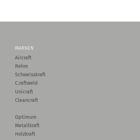
MARKEN
Aircraft
Rehm
Schweisskraft
C.raftweld
Unicraft
Cleancraft
Optimum
Metallkraft
Holzkraft