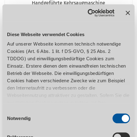
Handgeführte Kehrsaugmaschine
KM 625
%
Diese Webseite verwendet Cookies
Auf unserer Webseite kommen technisch notwendige
Cookies (Art. 6 Abs. 1 lit. f DS-GVO, § 25 Abs. 2
TDDDG) und einwilligungsbedürftige Cookies zum
Einsatz. Erstere dienen dem einwandfreien technischen
Betrieb der Webseite. Die einwilligungsbedürftigen
Cookies haben verschiedene Zwecke wie zum Beispiel
ZUM PRODUKT
den Internetaufritt zu verbessern oder die
Webseitennutzung attraktiver zu gestalten. Sofern Sie die
2.729,00
EUR zzgl. Ust.
zusätzlichen Cookies nutzen möchten, ist Ihre
3.247,51
EUR inkl. 19% Ust.
Einwilligung gemäß Art. 6 Abs. 1 lit. a DS-GVO, § 25 Abs.
Einwilligungsauswahl
1 TDDDG erforderlich. Ihre erteilte Einwilligung können
Notwendig
Akkubetriebenes Modell für den
Sie jederzeit durch Aufruf des Consent-Banners mit
professionellen Einsatz
Wirkung für die Zukunft widerrufen. Nähere Informationen