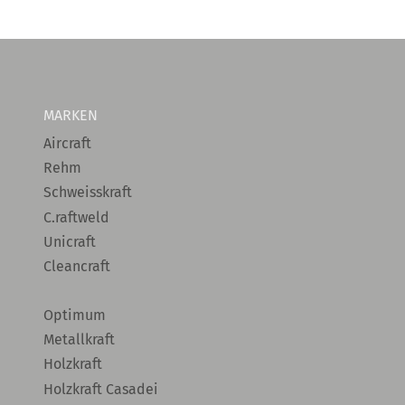
MARKEN
Aircraft
Rehm
Schweisskraft
C.raftweld
Unicraft
Cleancraft
Optimum
Metallkraft
Holzkraft
Holzkraft Casadei