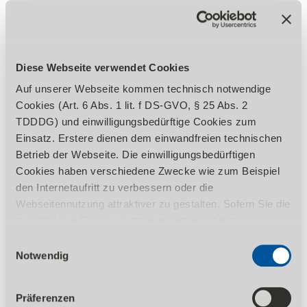
Elektrische Komponenten von Schneider
und Mitsubishi
Ausstattungsoptionen:
Diese Webseite verwendet Cookies
Verstellbarer Winkelanschlag
Auf unserer Webseite kommen technisch notwendige
Schnittlinienanzeige durch Laser
Cookies (Art. 6 Abs. 1 lit. f DS-GVO, § 25 Abs. 2
Frontlichtschranke statt des Fingerschutzes
TDDDG) und einwilligungsbedürftige Cookies zum
Fingerschutz auf gesamter Länge
Einsatz. Erstere dienen dem einwandfreien technischen
aufklappbar
Betrieb der Webseite. Die einwilligungsbedürftigen
Zusätzliche Frontauflagearme
Cookies haben verschiedene Zwecke wie zum Beispiel
Zusätzlicher Seitenanschlag rechts
den Internetaufritt zu verbessern oder die
Verlängerungen der Standardauflagearme,
Webseitennutzung attraktiver zu gestalten. Sofern Sie die
des Seiten- oder Hinteranschlags
zusätzlichen Cookies nutzen möchten, ist Ihre
Transferkugel im Seitenanschlag und den
Einwilligung gemäß Art. 6 Abs. 1 lit. a DS-GVO, § 25 Abs.
Einwilligungsauswahl
Frontauflagearmen
1 TDDDG erforderlich. Ihre erteilte Einwilligung können
Notwendig
Servo-Motor für den Hinteranschlag
Sie jederzeit durch Aufruf des Consent-Banners mit
Manuelle oder automatische
Wirkung für die Zukunft widerrufen. Nähere Informationen
Zentralschmierung
Präferenzen
zu den einzelnen Cookies und die damit in Verbindung