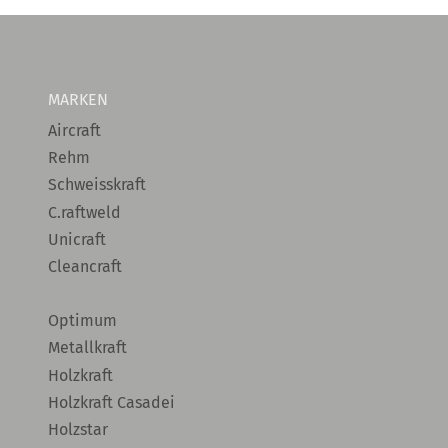
MARKEN
Aircraft
Rehm
Schweisskraft
C.raftweld
Unicraft
Cleancraft
Optimum
Metallkraft
Holzkraft
Holzkraft Casadei
Holzstar