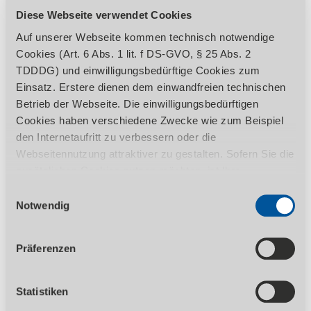
Produktdetails
Diese Webseite verwendet Cookies
Auf unserer Webseite kommen technisch notwendige
Cookies (Art. 6 Abs. 1 lit. f DS-GVO, § 25 Abs. 2
BESCHREIBUNG
TDDDG) und einwilligungsbedürftige Cookies zum
HERAUSSTELLUNGSMERKMALE
Einsatz. Erstere dienen dem einwandfreien technischen
Betrieb der Webseite. Die einwilligungsbedürftigen
TECHNISCHE DATEN
LIEFERUMFANG
Cookies haben verschiedene Zwecke wie zum Beispiel
den Internetaufritt zu verbessern oder die
HERSTELLER
Webseitennutzung attraktiver zu gestalten. Sofern Sie die
zusätzlichen Cookies nutzen möchten, ist Ihre
Einwilligung gemäß Art. 6 Abs. 1 lit. a DS-GVO, § 25 Abs.
Einwilligungsauswahl
1 TDDDG erforderlich. Ihre erteilte Einwilligung können
Notwendig
Sie jederzeit durch Aufruf des Consent-Banners mit
Standardausführung:
Wirkung für die Zukunft widerrufen. Nähere Informationen
Präferenzen
zu den einzelnen Cookies und die damit in Verbindung
Touchscreen NC-Steuerung CybTouch 8 im
stehenden Datenverarbeitung können Sie unserer
Schwenkarm
Datenschutzerklärung
entnehmen.
NC-gesteuerter Hinteranschlag (5-1000mm)
Statistiken
angetrieben über Kugelumlaufspindeln