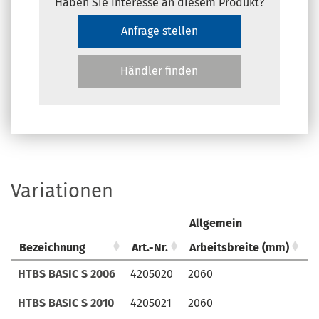
Haben Sie Interesse an diesem Produkt?
Anfrage stellen
Händler finden
Variationen
Allgemein
Bezeichnung
Bezeichnung
Art.-Nr.
Art.-Nr.
Arbeitsbreite (mm)
S
Bezeichnung
Art.-Nr.
Allgemein
Arbeitsbreite (mm)
S
HTBS BASIC S 2006
HTBS BASIC S 2006
4205020
4205020
2060
6
HTBS BASIC S 2010
HTBS BASIC S 2010
4205021
4205021
2060
1