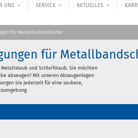
R UNS
SERVICE
AKTUELLES
KARR
gen für Metallbandschleifer
ungen für Metallbandsch
 Metallstaub und Schleifstaub. Sie möchten
ube absaugen? Mit unseren Absauganlagen
sorgen Sie jederzeit für eine saubere,
itsumgebung.