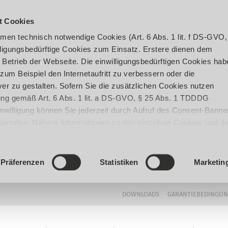
t Cookies
en technisch notwendige Cookies (Art. 6 Abs. 1 lit. f DS-GVO,
ligungsbedürftige Cookies zum Einsatz. Erstere dienen dem
 Betrieb der Webseite. Die einwilligungsbedürftigen Cookies hab
um Beispiel den Internetaufritt zu verbessern oder die
er zu gestalten. Sofern Sie die zusätzlichen Cookies nutzen
igung gemäß Art. 6 Abs. 1 lit. a DS-GVO, § 25 Abs. 1 TDDDG
 Einwilligung können Sie jederzeit durch Aufruf des Consent-Banne
iderrufen. Nähere Informationen zu den einzelnen Cookies und di
enden Datenverarbeitung können Sie unserer
Datenschutzerklär
Präferenzen
Statistiken
Marketin
DOWNLOADS
GARANTIEBEDINGU