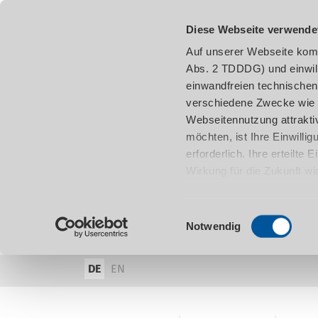
Diese Webseite verwende
Auf unserer Webseite komm
Abs. 2 TDDDG) und einwil
einwandfreien technischen
verschiedene Zwecke wie z
Webseitennutzung attraktiv
möchten, ist Ihre Einwill
erforderlich. Ihre erteilte
Wirkung für die Zukunft w
damit in Verbindung steh
entnehmen.
Einwilligungsauswahl
Notwendig
DE
EN