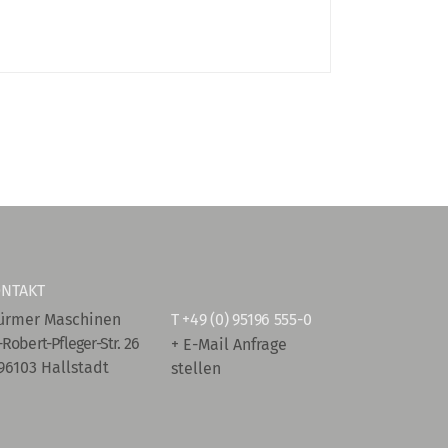
NTAKT
ürmer Maschinen
T
+49 (0) 95196 555-0
-Robert-Pfleger-Str. 26
+ E-Mail Anfrage
96103 Hallstadt
stellen