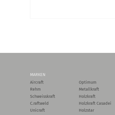
MARKEN
Aircraft
Optimum
Rehm
Metallkraft
Schweisskraft
Holzkraft
C.raftweld
Holzkraft Casadei
Unicraft
Holzstar