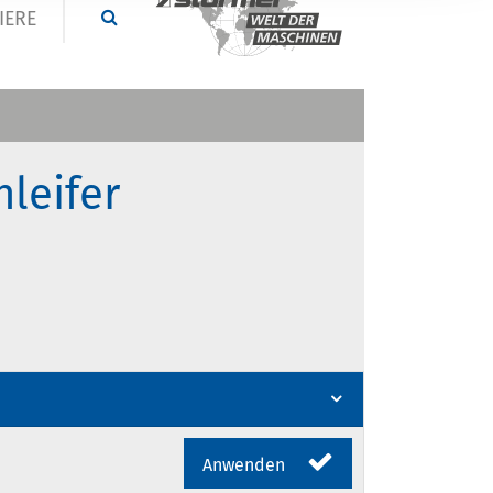
IERE
leifer
Anwenden