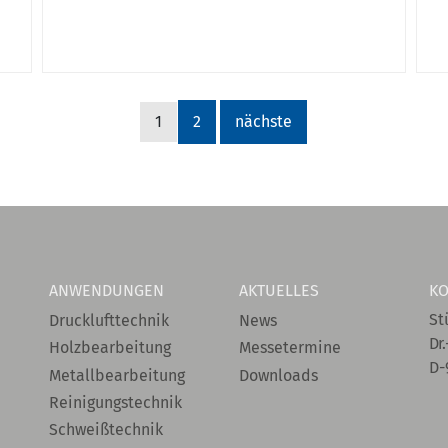
1
2
nächste
ANWENDUNGEN
AKTUELLES
KO
St
Drucklufttechnik
News
Dr.
Holzbearbeitung
Messetermine
D-
Metallbearbeitung
Downloads
Reinigungstechnik
Schweißtechnik