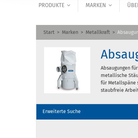
PRODUKTE
MARKEN
ÜBE
Start
Marken
Metallkraft
Absaugun
Absaug
Absaugungen für
metallische Stä
für Metallspäne 
staubfreie Arbe
Erweiterte Suche