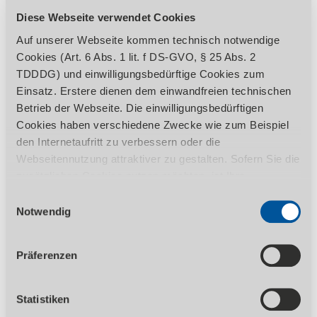
Diese Webseite verwendet Cookies
BESCHREIBUNG
TECHNISCHE DATEN
Auf unserer Webseite kommen technisch notwendige
Cookies (Art. 6 Abs. 1 lit. f DS-GVO, § 25 Abs. 2
LIEFERUMFANG
ZUBEHÖR
TDDDG) und einwilligungsbedürftige Cookies zum
Einsatz. Erstere dienen dem einwandfreien technischen
REGULATORISCHE PRODUKTINFORMATIONEN
Betrieb der Webseite. Die einwilligungsbedürftigen
Cookies haben verschiedene Zwecke wie zum Beispiel
den Internetaufritt zu verbessern oder die
Schneller und einfacher Filterwechsel
Webseitennutzung attraktiver zu gestalten. Sofern Sie die
Großer Auffangbehälter mit schnellem
zusätzlichen Cookies nutzen möchten, ist Ihre
Zugang über Schublade
Einwilligung gemäß Art. 6 Abs. 1 lit. a DS-GVO, § 25 Abs.
Einwilligungsauswahl
Kompaktes und standsicheres Gehäuse
1 TDDDG erforderlich. Ihre erteilte Einwilligung können
Notwendig
Hohe Kapazität im Innenraum
Sie jederzeit durch Aufruf des Consent-Banners mit
Effektives Absaugen
Wirkung für die Zukunft widerrufen. Nähere Informationen
Präferenzen
zu den einzelnen Cookies und die damit in Verbindung
stehenden Datenverarbeitung können Sie unserer
Datenschutzerklärung
entnehmen.
Statistiken