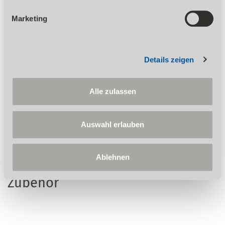
Wird in der Artikelbeschreibung und/oder in der
Marketing
Beschreibung des Lieferumfangs eine Garantie
ausgewiesen, bleiben Ihre gesetzlichen
Mangelhaftungsrechte Ihrem Verkäufer gegenüber hiervon
unberührt. Umfang, Dauer, Inhalt und den Garantiegeber
Details zeigen
entnehmen Sie bitte den
Garantiebedingungen
. Für
Druckfehler, Irrtümer oder fehlerhafte Darstellung wird
nicht gehaftet. Technische und optische Änderungen sind
Alle zulassen
vorbehalten. Abb. teilweise mit optionalem Zubehör. Die
Lieferung erfolgt ausschließlich nach unseren Lieferungs-
und Zahlungsbedingungen. Der Verkauf erfolgt über den
Auswahl erlauben
Fachhandel.
Ablehnen
Zubehör