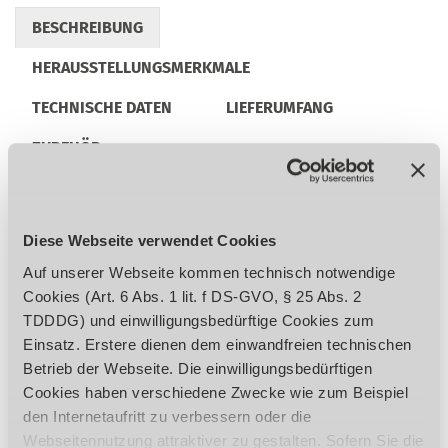
BESCHREIBUNG
HERAUSSTELLUNGSMERKMALE
TECHNISCHE DATEN
LIEFERUMFANG
ZUBEHÖR
REGULATORISCHE PRODUKTINFORMATIONEN
Diese Webseite verwendet Cookies
Auf unserer Webseite kommen technisch notwendige
Arbeitstisch beidseitig um 60 Grad
Cookies (Art. 6 Abs. 1 lit. f DS-GVO, § 25 Abs. 2
drehbar
TDDDG) und einwilligungsbedürftige Cookies zum
Einfache Bedienung über Einhandhebel für
Einsatz. Erstere dienen dem einwandfreien technischen
schnelles und präzises Arbeiten
Betrieb der Webseite. Die einwilligungsbedürftigen
Bohrkopf auf doppelter Führung gelagert
Cookies haben verschiedene Zwecke wie zum Beispiel
Klemmanschläge ermöglichen die einfache
den Internetaufritt zu verbessern oder die
und schnelle Einstellung des Bohrkopflaufs
Webseitennutzung attraktiver zu gestalten. Sofern Sie die
Höhenverstellung des Bohrkopfes über