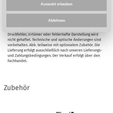
Wird in der Artikelbeschreibung und/oder in der
Auswahl erlauben
Beschreibung des Lieferumfangs eine Garantie
ausgewiesen, bleiben Ihre gesetzlichen
Mangelhaftungsrechte Ihrem Verkäufer gegenüber hiervon
Ablehnen
unberührt. Umfang, Dauer, Inhalt und den Garantiegeber
entnehmen Sie bitte den
Garantiebedingungen
. Für
Druckfehler, Irrtümer oder fehlerhafte Darstellung wird
nicht gehaftet. Technische und optische Änderungen sind
vorbehalten. Abb. teilweise mit optionalem Zubehör. Die
Lieferung erfolgt ausschließlich nach unseren Lieferungs-
und Zahlungsbedingungen. Der Verkauf erfolgt über den
Fachhandel.
Zubehör