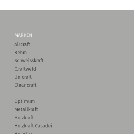
MARKEN
Aircraft
Rehm
Schweisskraft
C.raftweld
Unicraft
Cleancraft
Optimum
Metallkraft
Holzkraft
Holzkraft Casadei
Holzstar