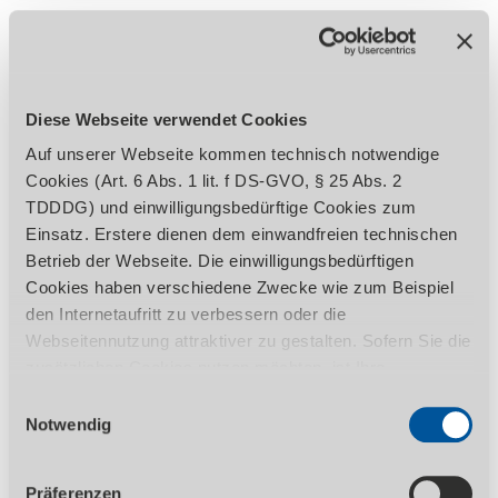
Produktdetails
Diese Webseite verwendet Cookies
BESCHREIBUNG
Auf unserer Webseite kommen technisch notwendige
HERAUSSTELLUNGSMERKMALE
Cookies (Art. 6 Abs. 1 lit. f DS-GVO, § 25 Abs. 2
TDDDG) und einwilligungsbedürftige Cookies zum
TECHNISCHE DATEN
LIEFERUMFANG
Einsatz. Erstere dienen dem einwandfreien technischen
ZUBEHÖR
Betrieb der Webseite. Die einwilligungsbedürftigen
Cookies haben verschiedene Zwecke wie zum Beispiel
REGULATORISCHE PRODUKTINFORMATIONEN
den Internetaufritt zu verbessern oder die
Webseitennutzung attraktiver zu gestalten. Sofern Sie die
zusätzlichen Cookies nutzen möchten, ist Ihre
Einwilligung gemäß Art. 6 Abs. 1 lit. a DS-GVO, § 25 Abs.
Ideal für den vielseitigen Einsatz im
Einwilligungsauswahl
1 TDDDG erforderlich. Ihre erteilte Einwilligung können
Notwendig
Handwerk und bei Reparaturen in Schulen,
Sie jederzeit durch Aufruf des Consent-Banners mit
Lehrwerkstätten, Garagen, Werkstätten,
Wirkung für die Zukunft widerrufen. Nähere Informationen
Landwirt­schaft, Forst- und Gartenbau
Präferenzen