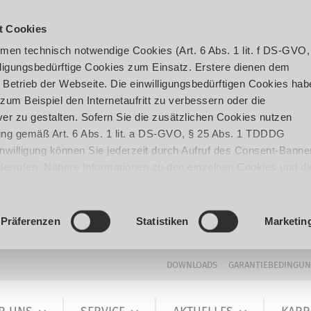
t Cookies
en technisch notwendige Cookies (Art. 6 Abs. 1 lit. f DS-GVO,
ligungsbedürftige Cookies zum Einsatz. Erstere dienen dem
 Betrieb der Webseite. Die einwilligungsbedürftigen Cookies hab
um Beispiel den Internetaufritt zu verbessern oder die
er zu gestalten. Sofern Sie die zusätzlichen Cookies nutzen
igung gemäß Art. 6 Abs. 1 lit. a DS-GVO, § 25 Abs. 1 TDDDG
 Einwilligung können Sie jederzeit durch Aufruf des Consent-Banne
iderrufen. Nähere Informationen zu den einzelnen Cookies und di
enden Datenverarbeitung können Sie unserer
Datenschutzerklär
Präferenzen
Statistiken
Marketin
DOWNLOADS
GARANTIEBEDINGU