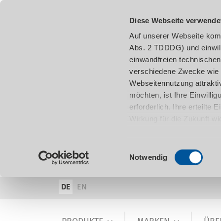
Diese Webseite verwende
Auf unserer Webseite komm
Abs. 2 TDDDG) und einwil
einwandfreien technischen
verschiedene Zwecke wie z
Webseitennutzung attraktiv
möchten, ist Ihre Einwill
erforderlich. Ihre erteilte
Wirkung für die Zukunft w
damit in Verbindung steh
entnehmen.
Einwilligungsauswahl
Notwendig
DE
EN