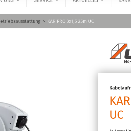
R UNS
SERVICE
AKTUELLES
KARR
etriebsausstattung
KAR PRO 3x1,5 25m UC
Kabelaufr
KAR
UC