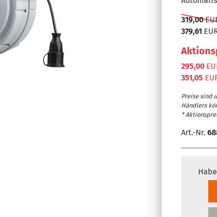
Automatis
319,00
EUR
379,61
EUR
Aktions
295,00
EUR
351,05
EUR
Preise sind 
Händlers kö
* Aktionsprei
Art.-Nr.
68
Habe