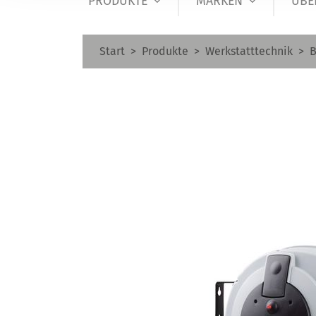
PRODUKTE
MARKEN
ÜBE
Start
Produkte
Werkstatttechnik
B