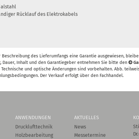
ialstahl
ndiger Rücklauf des Elektrokabels
r Beschreibung des Lieferumfangs eine Garantie ausgewiesen, bleibe
, Dauer, Inhalt und den Garantiegeber entnehmen Sie bitte den
Ga
t. Technische und optische Änderungen sind vorbehalten. Abb. teilwei
hlungsbedingungen. Der Verkauf erfolgt über den Fachhandel.
ANWENDUNGEN
AKTUELLES
KO
St
Drucklufttechnik
News
Dr.
Holzbearbeitung
Messetermine