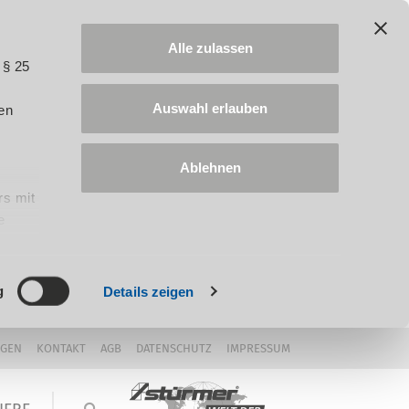
Alle zulassen
 § 25
Auswahl erlauben
en
Ablehnen
rs mit
e
ung
g
Details zeigen
NGEN
KONTAKT
AGB
DATENSCHUTZ
IMPRESSUM