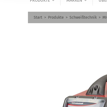
PRODUKTE
MARKEN
ÜBE
Start
Produkte
Schweißtechnik
MI