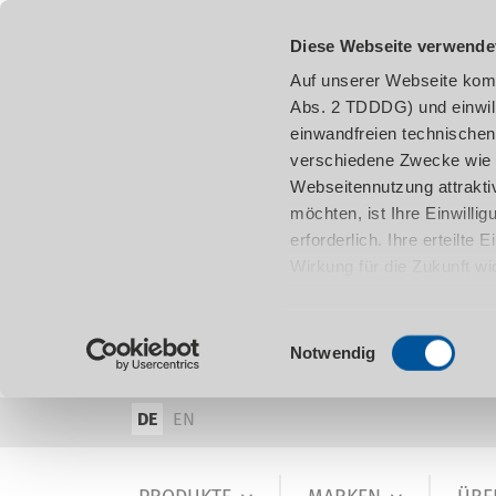
Diese Webseite verwende
Auf unserer Webseite komm
Abs. 2 TDDDG) und einwil
einwandfreien technischen
verschiedene Zwecke wie z
Webseitennutzung attraktiv
möchten, ist Ihre Einwill
erforderlich. Ihre erteilte
Wirkung für die Zukunft w
damit in Verbindung steh
entnehmen.
Einwilligungsauswahl
Notwendig
DE
EN