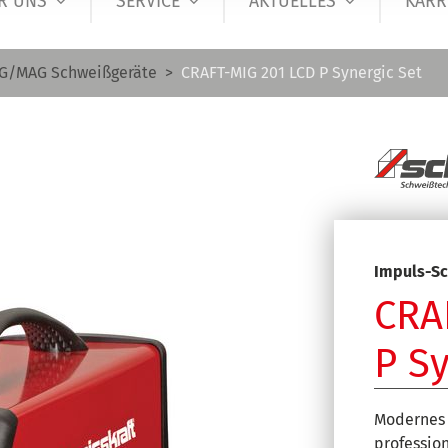
R UNS
SERVICE
AKTUELLES
KARR
G/MAG Schweißgeräte
CRAFT-MIG 201 LCD P Synergic Set
Impuls-Sc
CRA
P Sy
Modernes 
profession