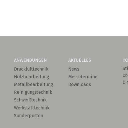
ANWENDUNGEN
AKTUELLES
KO
St
Drucklufttechnik
News
Dr.
Holzbearbeitung
Messetermine
D-
Metallbearbeitung
Downloads
Reinigungstechnik
Schweißtechnik
Werkstatttechnik
Sonderposten