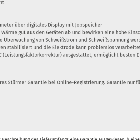
ht
eter über digitales Display mit Jobspeicher
ie Wärme gut aus den Geräten ab und bewirken eine hohe Eins
rne Überwachung von Schweißstrom und Schweißspannung werde
gen stabilisiert und die Elektrode kann problemlos verarbeit
C (Leistungsfaktorkorrektur) ausgestattet, ermöglicht besten
ahres Stürmer Garantie bei Online-Registrierung. Garantie nur
r Beschreibung des Lieferumfangs eine Garantie ausgewiesen, bleibe