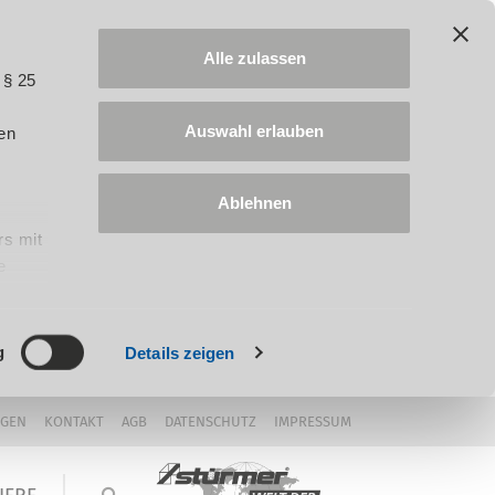
Alle zulassen
 § 25
Auswahl erlauben
en
Ablehnen
rs mit
e
ung
g
Details zeigen
NGEN
KONTAKT
AGB
DATENSCHUTZ
IMPRESSUM