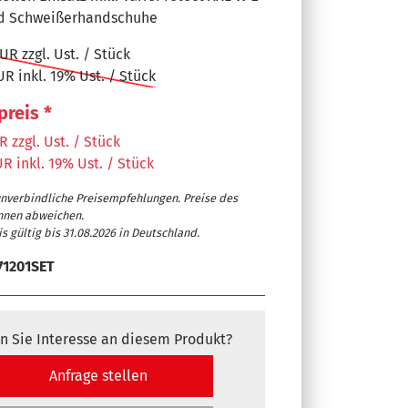
nd Schweißerhandschuhe
UR zzgl. Ust. / Stück
UR inkl. 19% Ust. / Stück
preis *
 zzgl. Ust. / Stück
R inkl. 19% Ust. / Stück
hl
unverbindliche Preisempfehlungen. Preise des
nnen abweichen.
s gültig bis 31.08.2026 in Deutschland.
hknopf
71201SET
hknopf
n Sie Interesse an diesem Produkt?
Anfrage stellen