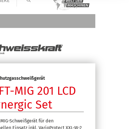
IERE
hutzgasschweißgerät
FT-MIG 201 LCD
nergic Set
MIG-Schweißgerät für den
ellen Einsatz inkl. VarioProtect XXL-W-2