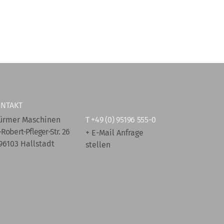
NTAKT
ürmer Maschinen
T
+49 (0) 95196 555-0
-Robert-Pfleger-Str. 26
+ E-Mail Anfrage
96103 Hallstadt
stellen