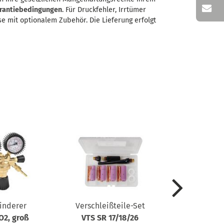
rantiebedingungen
. Für Druckfehler, Irrtümer
se mit optionalem Zubehör. Die Lieferung erfolgt
inderer
Verschleißteile-Set
Vorschubrol
O2, groß
VTS SR 17/18/26
0,6/0,8 