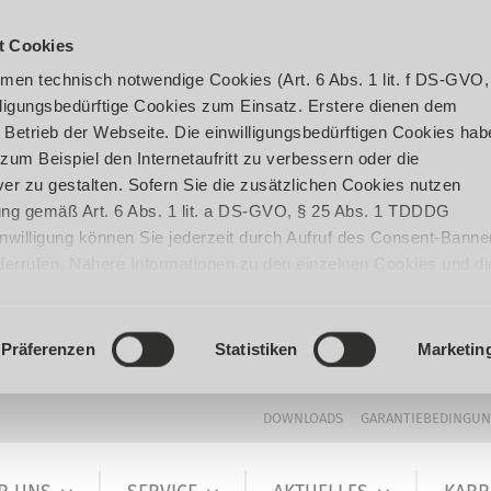
t Cookies
en technisch notwendige Cookies (Art. 6 Abs. 1 lit. f DS-GVO,
ligungsbedürftige Cookies zum Einsatz. Erstere dienen dem
 Betrieb der Webseite. Die einwilligungsbedürftigen Cookies hab
um Beispiel den Internetaufritt zu verbessern oder die
er zu gestalten. Sofern Sie die zusätzlichen Cookies nutzen
igung gemäß Art. 6 Abs. 1 lit. a DS-GVO, § 25 Abs. 1 TDDDG
 Einwilligung können Sie jederzeit durch Aufruf des Consent-Banne
iderrufen. Nähere Informationen zu den einzelnen Cookies und di
enden Datenverarbeitung können Sie unserer
Datenschutzerklär
Präferenzen
Statistiken
Marketin
DOWNLOADS
GARANTIEBEDINGU