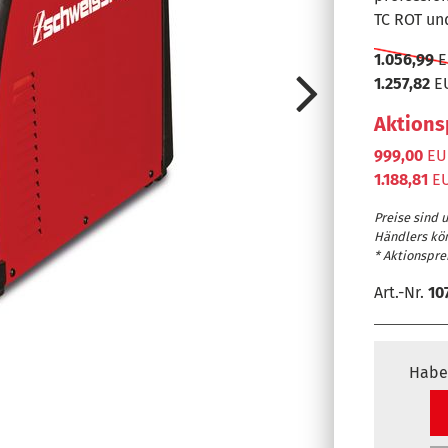
TC ROT u
1.056,99
E
1.257,82
E
Aktions
999,00
EUR
1.188,81
EU
Menü-Auswa
Preise sind 
Enter Taste
Händlers kö
* Aktionsprei
Auswahl Dre
Art.-Nr.
10
Auswahl Dre
LCD Display
Habe