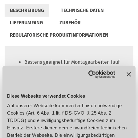
BESCHREIBUNG
TECHNISCHE DATEN
LIEFERUMFANG
ZUBEHÖR
REGULATORISCHE PRODUKTINFORMATIONEN
Bestens geeignet für Montagearbeiten (auf
der Leiter, auf dem Gerüst, …) und durch
Schutzart IP 21S generell auch für Arbeiten
im Freien
Geeignet für den Einsatz am Generator z.B.
Diese Webseite verwendet Cookies
in Betriebswerkstätten, Schulen,
Auf unserer Webseite kommen technisch notwendige
Metallbau, auf Baustellen oder für
Cookies (Art. 6 Abs. 1 lit. f DS-GVO, § 25 Abs. 2
Landwirte
TDDDG) und einwilligungsbedürftige Cookies zum
Hot Start:
Durch automatische kurzzeitige
Einsatz. Erstere dienen dem einwandfreien technischen
Erhöhung des Schweißstromes zündet der
Betrieb der Webseite. Die einwilligungsbedürftigen
Lichtbogen sicher und ist sofort stabil