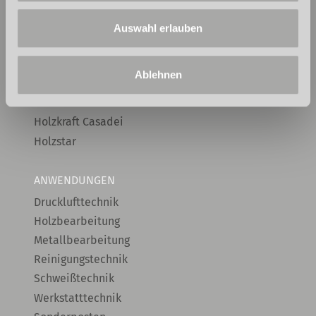
Unicraft
Cleancraft
Auswahl erlauben
Optimum
Ablehnen
Metallkraft
Holzkraft
Holzkraft Casadei
Holzstar
ANWENDUNGEN
Drucklufttechnik
Holzbearbeitung
Metallbearbeitung
Reinigungstechnik
Schweißtechnik
Werkstatttechnik