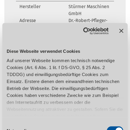
Hersteller
Stürmer Maschinen
GmbH
Adresse
Dr.-Robert-Pfleger-
Str. 26, 96103
Hallstadt,
Deutschland
E-Mail
info@stuermer-
Diese Webseite verwendet Cookies
maschinen.de
Auf unserer Webseite kommen technisch notwendige
Cookies (Art. 6 Abs. 1 lit. f DS-GVO, § 25 Abs. 2
VPE
1
TDDDG) und einwilligungsbedürftige Cookies zum
Einsatz. Erstere dienen dem einwandfreien technischen
Betrieb der Webseite. Die einwilligungsbedürftigen
Cookies haben verschiedene Zwecke wie zum Beispiel
Wird in der Artikelbeschreibung und/oder in der
den Internetaufritt zu verbessern oder die
Beschreibung des Lieferumfangs eine Garantie
ausgewiesen, bleiben Ihre gesetzlichen
Webseitennutzung attraktiver zu gestalten. Sofern Sie die
Mangelhaftungsrechte Ihrem Verkäufer gegenüber hiervon
zusätzlichen Cookies nutzen möchten, ist Ihre
unberührt. Umfang, Dauer, Inhalt und den Garantiegeber
Einwilligung gemäß Art. 6 Abs. 1 lit. a DS-GVO, § 25 Abs.
Einwilligungsauswahl
entnehmen Sie bitte den
Garantiebedingungen
. Für