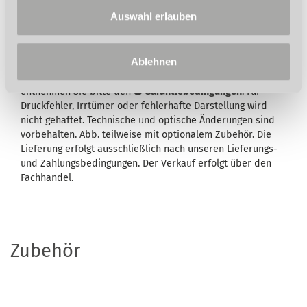
Auswahl erlauben
Wird in der Artikelbeschreibung und/oder in der
Beschreibung des Lieferumfangs eine Garantie
ausgewiesen, bleiben Ihre gesetzlichen
Ablehnen
Mangelhaftungsrechte Ihrem Verkäufer gegenüber hiervon
unberührt. Umfang, Dauer, Inhalt und den Garantiegeber
entnehmen Sie bitte den
Garantiebedingungen
. Für
Druckfehler, Irrtümer oder fehlerhafte Darstellung wird
nicht gehaftet. Technische und optische Änderungen sind
vorbehalten. Abb. teilweise mit optionalem Zubehör. Die
Lieferung erfolgt ausschließlich nach unseren Lieferungs-
und Zahlungsbedingungen. Der Verkauf erfolgt über den
Fachhandel.
Zubehör