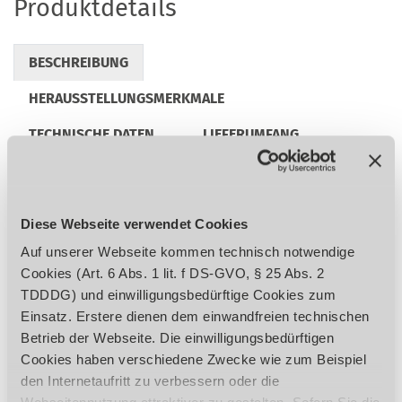
Produktdetails
BESCHREIBUNG
HERAUSSTELLUNGSMERKMALE
TECHNISCHE DATEN
LIEFERUMFANG
AUSSTATTUNG
ZUBEHÖR
REGULATORISCHE PRODUKTINFORMATIONEN
Diese Webseite verwendet Cookies
Auf unserer Webseite kommen technisch notwendige
Cookies (Art. 6 Abs. 1 lit. f DS-GVO, § 25 Abs. 2
Ideal für die Reinigung von Hartböden und
TDDDG) und einwilligungsbedürftige Cookies zum
Teppichen
Einsatz. Erstere dienen dem einwandfreien technischen
Optimal geeignet für die professionelle
Betrieb der Webseite. Die einwilligungsbedürftigen
Reinigung in engen Räumen z.B. in Büros
Cookies haben verschiedene Zwecke wie zum Beispiel
und Schulen
den Internetaufritt zu verbessern oder die
Großes Tankvolumen für eine