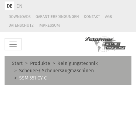
DE
EN
DOWNLOADS
GARANTIEBEDINGUNGEN
KONTAKT
AGB
DATENSCHUTZ
IMPRESSUM
Start
Produkte
Reinigungstechnik
Scheuer-/ Scheuersaugmaschinen
SSM 351 CY C