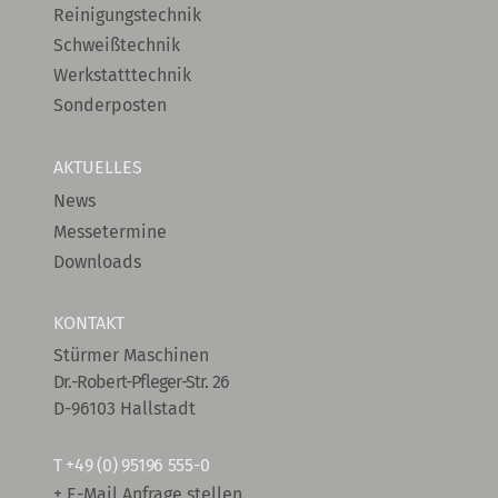
Reinigungstechnik
Schweißtechnik
Werkstatttechnik
Sonderposten
AKTUELLES
News
Messetermine
Downloads
KONTAKT
Stürmer Maschinen
Dr.-Robert-Pfleger-Str. 26
D-96103 Hallstadt
T
+49 (0) 95196 555-0
+ E-Mail Anfrage stellen