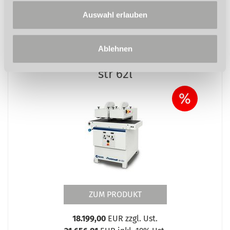
Auswahl erlauben
Ablehnen
Bürstenschleif- und Strukturmaschine
str 62l
%
ZUM PRODUKT
18.199,00
EUR zzgl. Ust.