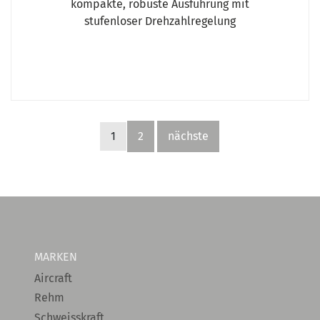
kompakte, robuste Ausführung mit
stufenloser Drehzahlregelung
1
2
nächste
MARKEN
Aircraft
Rehm
Schweisskraft