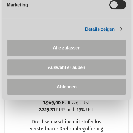
Marketing
Drechselbank
DB 1202 Vario
Details zeigen
%
Alle zulassen
Auswahl erlauben
Ablehnen
ZUM PRODUKT
1.949,00
EUR zzgl. Ust.
2.319,31
EUR inkl. 19% Ust.
Drechselmaschine mit stufenlos
verstellbarer Drehzahlregulierung