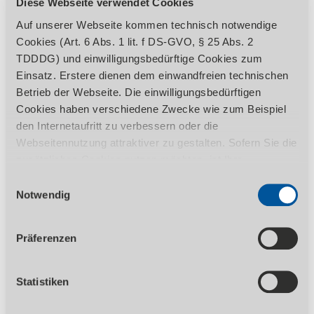
Diese Webseite verwendet Cookies
Auf unserer Webseite kommen technisch notwendige
Cookies (Art. 6 Abs. 1 lit. f DS-GVO, § 25 Abs. 2
TDDDG) und einwilligungsbedürftige Cookies zum
Einsatz. Erstere dienen dem einwandfreien technischen
ZUM PRODUKT
Betrieb der Webseite. Die einwilligungsbedürftigen
Cookies haben verschiedene Zwecke wie zum Beispiel
3.429,00
EUR zzgl. Ust.
den Internetaufritt zu verbessern oder die
4.080,51
EUR inkl. 19% Ust.
Webseitennutzung attraktiver zu gestalten. Sofern Sie die
Massive Standdrechselbank mit elektrisch
zusätzlichen Cookies nutzen möchten, ist Ihre
verfahrbarer Bankbettverlängerung für
Einwilligung gemäß Art. 6 Abs. 1 lit. a DS-GVO, § 25 Abs.
Einwilligungsauswahl
extrem große Werkstücke
1 TDDDG erforderlich. Ihre erteilte Einwilligung können
Notwendig
Sie jederzeit durch Aufruf des Consent-Banners mit
Wirkung für die Zukunft widerrufen. Nähere Informationen
Präferenzen
zu den einzelnen Cookies und die damit in Verbindung
stehenden Datenverarbeitung können Sie unserer
Datenschutzerklärung
entnehmen.
Statistiken