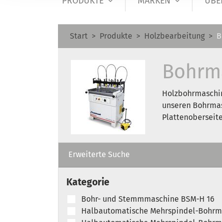
PRODUKTE
MARKEN
ÜBE
Start
Produkte
Holzbearbeitung
B
Bohrm
Holzbohrmaschine
unseren Bohrmas
Plattenoberseite
Erweiterte Suche
Kategorie
Bohr- und Stemmmaschine BSM-H 16
Halbautomatische Mehrspindel-Bohrm