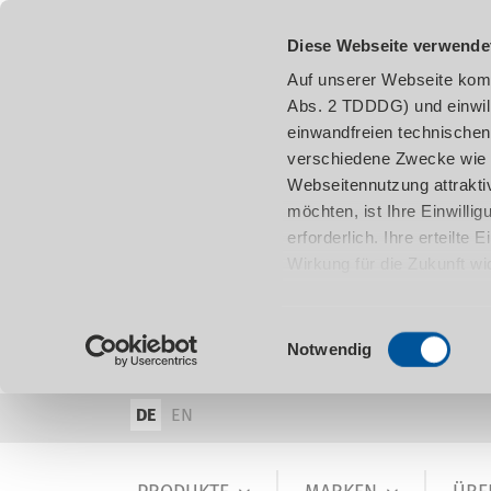
Diese Webseite verwende
Auf unserer Webseite komm
Abs. 2 TDDDG) und einwil
einwandfreien technischen
verschiedene Zwecke wie z
Webseitennutzung attraktiv
möchten, ist Ihre Einwill
erforderlich. Ihre erteilte
Wirkung für die Zukunft w
damit in Verbindung steh
entnehmen.
Einwilligungsauswahl
Notwendig
DE
EN