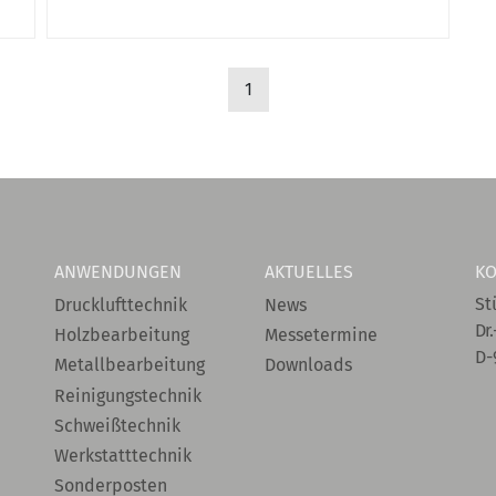
1
ANWENDUNGEN
AKTUELLES
KO
St
Drucklufttechnik
News
Dr.
Holzbearbeitung
Messetermine
D-
Metallbearbeitung
Downloads
Reinigungstechnik
Schweißtechnik
Werkstatttechnik
Sonderposten