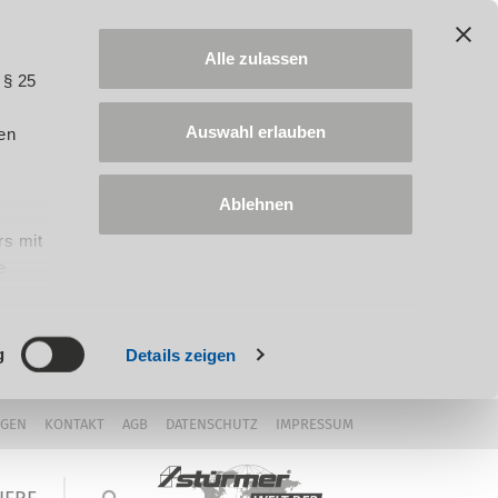
Alle zulassen
 § 25
Auswahl erlauben
en
Ablehnen
rs mit
e
ung
g
Details zeigen
NGEN
KONTAKT
AGB
DATENSCHUTZ
IMPRESSUM