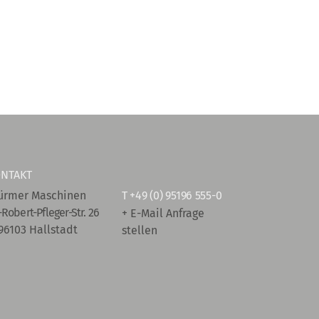
NTAKT
ürmer Maschinen
T
+49 (0) 95196 555-0
-Robert-Pfleger-Str. 26
+ E-Mail Anfrage
96103 Hallstadt
stellen