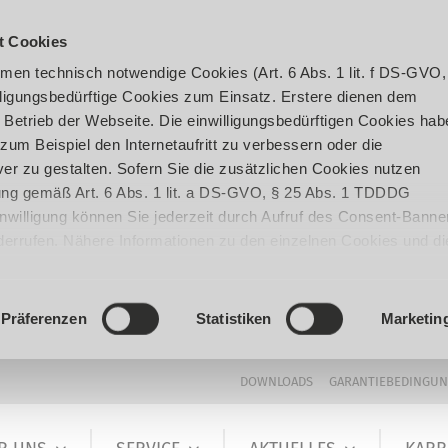
t Cookies
en technisch notwendige Cookies (Art. 6 Abs. 1 lit. f DS-GVO,
ligungsbedürftige Cookies zum Einsatz. Erstere dienen dem
 Betrieb der Webseite. Die einwilligungsbedürftigen Cookies hab
um Beispiel den Internetaufritt zu verbessern oder die
er zu gestalten. Sofern Sie die zusätzlichen Cookies nutzen
igung gemäß Art. 6 Abs. 1 lit. a DS-GVO, § 25 Abs. 1 TDDDG
 Einwilligung können Sie jederzeit durch Aufruf des Consent-Banne
iderrufen. Nähere Informationen zu den einzelnen Cookies und di
enden Datenverarbeitung können Sie unserer
Datenschutzerklär
Präferenzen
Statistiken
Marketin
DOWNLOADS
GARANTIEBEDINGU