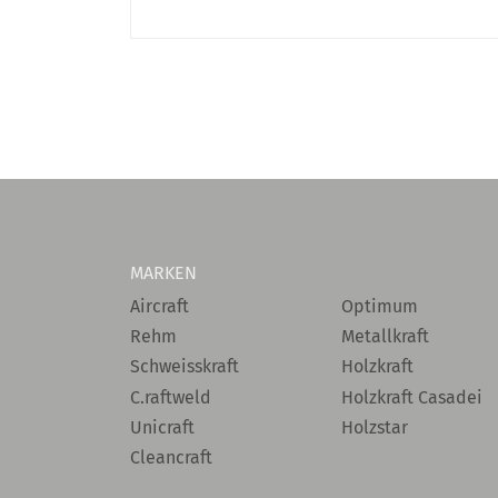
MARKEN
Aircraft
Optimum
Rehm
Metallkraft
Schweisskraft
Holzkraft
C.raftweld
Holzkraft Casadei
Unicraft
Holzstar
Cleancraft