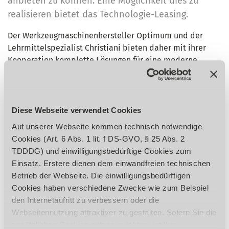
anbieten zu können. Eine Möglichkeit dies zu
realisieren bietet das Technologie-Leasing.
Der Werkzeugmaschinenhersteller Optimum und der
Lehrmittelspezialist Christiani bieten daher mit ihrer
Kooperation komplette Lösungen für eine moderne
Ausbildung an. Dabei bekommt die Lehrwerkstatt alles
aus einer Hand – inklusive CNC-Maschinen,
Werkstattausstattung, Didaktikkonzepten und
Lehrmaterial. Mit der Zusammenarbeit der beiden
Diese Webseite verwendet Cookies
Unternehmen soll es Schulen und Lehrbetrieben in der
Auf unserer Webseite kommen technisch notwendige
ganzen Welt möglich sein in die moderne Ausbildung zu
Cookies (Art. 6 Abs. 1 lit. f DS-GVO, § 25 Abs. 2
investieren.
TDDDG) und einwilligungsbedürftige Cookies zum
Einsatz. Erstere dienen dem einwandfreien technischen
„Der Mangel an qualifizierten Mitarbeitern droht zur
Betrieb der Webseite. Die einwilligungsbedürftigen
Fortschrittsbremse zu werden. In Zusammenarbeit mit
Cookies haben verschiedene Zwecke wie zum Beispiel
Christiani und mit dem Einsatz moderner
den Internetaufritt zu verbessern oder die
Finanzierungsinstrumente der Siemens Financial Services
Webseitennutzung attraktiver zu gestalten. Sofern Sie die
bieten wir Lösungen, dank derer die Ausbildung mit dem
zusätzlichen Cookies nutzen möchten, ist Ihre
technologischen Fortschritt und der Digitalisierung