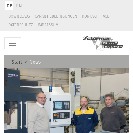
DE
EN
DOWNLOADS
GARANTIEBEDINGUNGEN
KONTAKT
AGB
DATENSCHUTZ
IMPRESSUM
Start
News