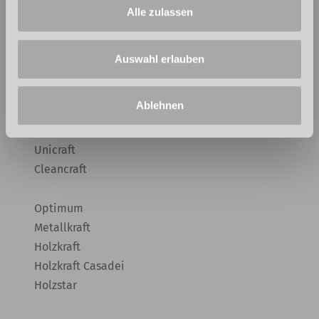
Alle zulassen
MARKEN
Auswahl erlauben
Aircraft
Rehm
Ablehnen
Schweisskraft
C.raftweld
Unicraft
Cleancraft
Optimum
Metallkraft
Holzkraft
Holzkraft Casadei
Holzstar