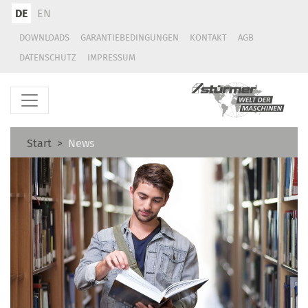
DE
EN
DOWNLOADS
GARANTIEBEDINGUNGEN
KONTAKT
AGB
DATENSCHUTZ
IMPRESSUM
Start
News