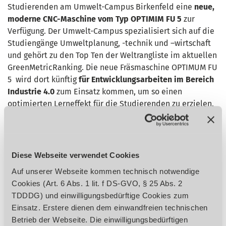
Studierenden am Umwelt-Campus Birkenfeld eine
neue,
moderne CNC-Maschine vom Typ OPTIMIM FU 5
zur
Verfügung. Der Umwelt-Campus spezialisiert sich auf die
Studiengänge Umweltplanung, -technik und –wirtschaft
und gehört zu den Top Ten der Weltrangliste im aktuellen
GreenMetricRanking. Die neue Fräsmaschine OPTIMUM FU
5 wird dort künftig
für Entwicklungsarbeiten im Bereich
Industrie 4.0
zum Einsatz kommen, um so einen
optimierten Lerneffekt für die Studierenden zu erzielen,
die ihre Entwicklungen mit dieser Maschine nun real
demonstrieren können.
Die
moderne 5-Achs-Maschine
mit einem Gewicht von 10
Diese Webseite verwendet Cookies
Tonnen und einem Wert von ca. 240.000 € wird den
Auf unserer Webseite kommen technisch notwendige
Studierenden zunächst für neun Monate kostenlos zur
Cookies (Art. 6 Abs. 1 lit. f DS-GVO, § 25 Abs. 2
Verfügung gestellt. Sie wird ihnen dazu dienen, neue
TDDDG) und einwilligungsbedürftige Cookies zum
Methoden des 3D-Drucks zu entwickeln und so neue
Einsatz. Erstere dienen dem einwandfreien technischen
Impulse im Bereich Industrie 4.0 und Digitale Fabriken zu
Betrieb der Webseite. Die einwilligungsbedürftigen
setzen. Die Fräsmaschine
OPTIMUM FU5
ist hierfür der