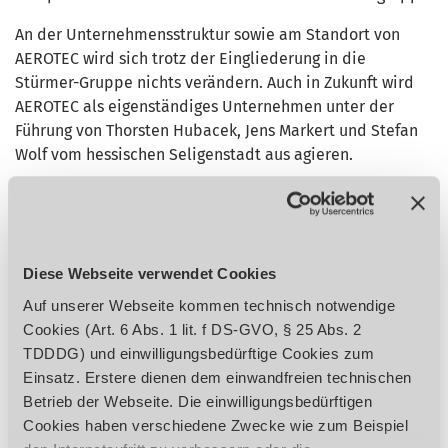
An der Unternehmensstruktur sowie am Standort von
AEROTEC wird sich trotz der Eingliederung in die
Stürmer-Gruppe nichts verändern. Auch in Zukunft wird
AEROTEC als eigenständiges Unternehmen unter der
Führung von Thorsten Hubacek, Jens Markert und Stefan
Wolf vom hessischen Seligenstadt aus agieren.
Beide Unternehmen haben sich in den letzten Jahren,
jedes für sich, eine hervorragende Position als
Kompressoren-Lieferant in ihrem Marktsegment
erarbeitet.
Diese Webseite verwendet Cookies
Mit durchdachten strategischen Konzepten gelang es
Auf unserer Webseite kommen technisch notwendige
sowohl AEROTEC als auch der Stürmer
Cookies (Art. 6 Abs. 1 lit. f DS-GVO, § 25 Abs. 2
Unternehmensgruppe, eine erfolgreiche
TDDDG) und einwilligungsbedürftige Cookies zum
Geschäftsentwicklung voranzutreiben, den Kundenstamm
Einsatz. Erstere dienen dem einwandfreien technischen
auszubauen und innovative Lösungen für deren
Betrieb der Webseite. Die einwilligungsbedürftigen
Bedürfnisse anzubieten.
Cookies haben verschiedene Zwecke wie zum Beispiel