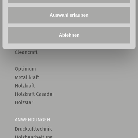
MARKEN
Aircraft
Auswahl erlauben
Rehm
Schweisskraft
Ablehnen
C.raftweld
Unicraft
Cleancraft
Optimum
Metallkraft
Holzkraft
Holzkraft Casadei
Holzstar
ANWENDUNGEN
Drucklufttechnik
Holzbearbeitung