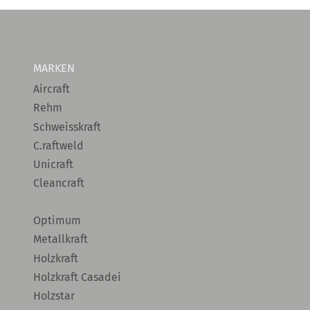
MARKEN
Aircraft
Rehm
Schweisskraft
C.raftweld
Unicraft
Cleancraft
Optimum
Metallkraft
Holzkraft
Holzkraft Casadei
Holzstar