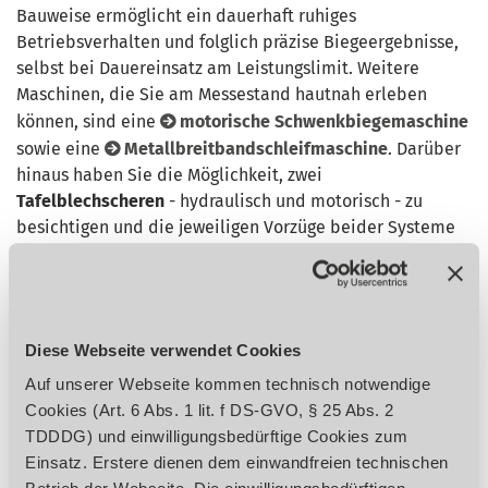
Bauweise ermöglicht ein dauerhaft ruhiges
Betriebsverhalten und folglich präzise Biegeergebnisse,
selbst bei Dauereinsatz am Leistungslimit. Weitere
Maschinen, die Sie am Messestand hautnah erleben
können, sind eine
motorische Schwenkbiegemaschine
sowie eine
Metallbreitbandschleifmaschine
. Darüber
hinaus haben Sie die Möglichkeit, zwei
Tafelblechscheren
- hydraulisch und motorisch - zu
besichtigen und die jeweiligen Vorzüge beider Systeme
kennenzulernen.
Metallbandsägen für perfekte Schnittoberflächen
Einen Überblick über unser umfangreiches Angebot an
Diese Webseite verwendet Cookies
Metallbandsägen finden Sie in Halle 10, Stand 10503.
Auf unserer Webseite kommen technisch notwendige
Dort stellen wir Ihnen einen Auszug aus unserem
Cookies (Art. 6 Abs. 1 lit. f DS-GVO, § 25 Abs. 2
Programm an
Schwenkrahmen-Metallbandsägen
vor, mit
TDDDG) und einwilligungsbedürftige Cookies zum
welchen Sie Edelstahl, Werkzeugstahl, Hohlprofile sowie
Einsatz. Erstere dienen dem einwandfreien technischen
Vollmaterial jederzeit mühelos sägen können. Mit ihrem