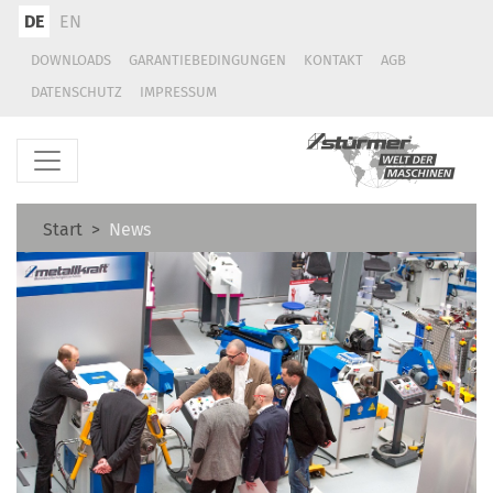
DE
EN
DOWNLOADS
GARANTIEBEDINGUNGEN
KONTAKT
AGB
DATENSCHUTZ
IMPRESSUM
Start
News