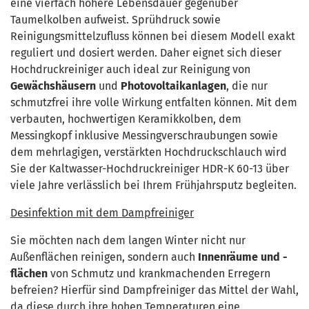
eine vierfach höhere Lebensdauer gegenüber
Taumelkolben aufweist. Sprühdruck sowie
Reinigungsmittelzufluss können bei diesem Modell exakt
reguliert und dosiert werden. Daher eignet sich dieser
Hochdruckreiniger auch ideal zur Reinigung von
Gewächshäusern
und
Photovoltaikanlagen
, die nur
schmutzfrei ihre volle Wirkung entfalten können. Mit dem
verbauten, hochwertigen Keramikkolben, dem
Messingkopf inklusive Messingverschraubungen sowie
dem mehrlagigen, verstärkten Hochdruckschlauch wird
Sie der Kaltwasser-Hochdruckreiniger HDR-K 60-13 über
viele Jahre verlässlich bei Ihrem Frühjahrsputz begleiten.
Desinfektion mit dem Dampfreiniger
Sie möchten nach dem langen Winter nicht nur
Außenflächen reinigen, sondern auch
Innenräume und -
flächen
von Schmutz und krankmachenden Erregern
befreien? Hierfür sind Dampfreiniger das Mittel der Wahl,
da diese durch ihre hohen Temperaturen eine