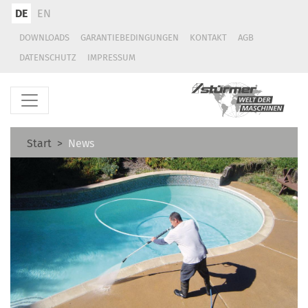
DE
EN
DOWNLOADS
GARANTIEBEDINGUNGEN
KONTAKT
AGB
DATENSCHUTZ
IMPRESSUM
Start
News