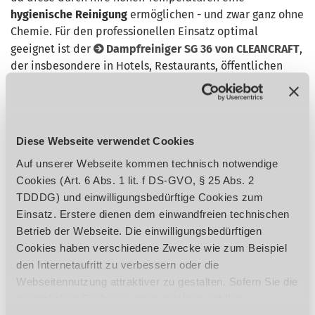
hygienische Reinigung
ermöglichen - und zwar ganz ohne
Chemie. Für den professionellen Einsatz optimal
geeignet ist der
Dampfreiniger SG 36 von CLEANCRAFT
,
der insbesondere in Hotels, Restaurants, öffentlichen
Transportmitteln und Gebäuden sowie in Arbeits- und
Bildungsräumen zu Desinfektionszwecken Anwendung
findet. Mit einer
Temperatur von 165° C
lässt er Viren und
Bakterien an Glasscheiben, Tischen, Schränken, Nischen
Diese Webseite verwendet Cookies
und Türgriffen keine Chance. Zahlreiche mitgelieferte
Auf unserer Webseite kommen technisch notwendige
Düsenaufsätze sorgen dafür, dass das Reinigungsgerät
Cookies (Art. 6 Abs. 1 lit. f DS-GVO, § 25 Abs. 2
den jeweiligen Oberflächen angepasst werden und selbst
TDDDG) und einwilligungsbedürftige Cookies zum
in die entlegensten Ecken gelangen kann.
Einsatz. Erstere dienen dem einwandfreien technischen
Trockenreinigungspistole zur Beseitung von
Betrieb der Webseite. Die einwilligungsbedürftigen
Schmutzresten
Cookies haben verschiedene Zwecke wie zum Beispiel
den Internetaufritt zu verbessern oder die
Sollte dennoch Schmutz an schwer zugänglichen Stellen
Webseitennutzung attraktiver zu gestalten. Sofern Sie die
verharren, die mit dem Dampfreiniger nicht zu erreichen
zusätzlichen Cookies nutzen möchten, ist Ihre
sind, bietet sich eine Trockenreinigungspistole wie das