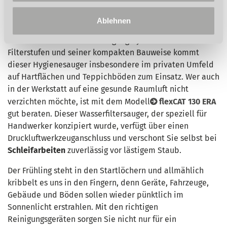
Für ein jederzeit reines und hygienisches Raumklima
sorgt der Wasserfiltersauger
flexCAT 130 ER von
Ablehnen
CLEANCRAFT
. Ob
Milben
,
Tierhaare
oder
Hausstaub
,
durch sein innovatives Reinigungssystem mit drei
Filterstufen und seiner kompakten Bauweise kommt
dieser Hygienesauger insbesondere im privaten Umfeld
auf Hartflächen und Teppichböden zum Einsatz. Wer auch
in der Werkstatt auf eine gesunde Raumluft nicht
verzichten möchte, ist mit dem Modell
flexCAT 130 ERA
gut beraten. Dieser Wasserfiltersauger, der speziell für
Handwerker konzipiert wurde, verfügt über einen
Druckluftwerkzeuganschluss und verschont Sie selbst bei
Schleifarbeiten
zuverlässig vor lästigem Staub.
Der Frühling steht in den Startlöchern und allmählich
kribbelt es uns in den Fingern, denn Geräte, Fahrzeuge,
Gebäude und Böden sollen wieder pünktlich im
Sonnenlicht erstrahlen. Mit den richtigen
Reinigungsgeräten sorgen Sie nicht nur für ein