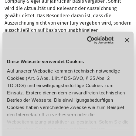
Company-Siegel auf jährlicher Basis vergeben. Somit
wird die Aktualität und Relevanz der Auszeichnung
gewährleistet. Das Besondere daran ist, dass die
Auszeichnung nicht von einer Jury vergeben wird, sondern
ausschließlich auf Basis von unabhängigen
Mitarbeiterbewertungen. Durch diese datenbasierte und
unabhängige Vergabe des Siegels gewährleistet die
Bewertungsplattform eine authentische Bewertung.
Diese Webseite verwendet Cookies
Die Stürmer Maschinen GmbH wurde 1982 als
Auf unserer Webseite kommen technisch notwendige
Maschinengroßhandel mit Werksvertretungen gegründet
Cookies (Art. 6 Abs. 1 lit. f DS-GVO, § 25 Abs. 2
und nimmt heute eine Spitzenposition in der Belieferung
TDDDG) und einwilligungsbedürftige Cookies zum
des deutschen Maschinen-Fachhandels ein.
Einsatz. Erstere dienen dem einwandfreien technischen
Der Name Stürmer steht für Mut und Optimismus. Dies
Betrieb der Webseite. Die einwilligungsbedürftigen
ließ uns zu einem erfolgreichen und leistungsfähigen
Cookies haben verschiedene Zwecke wie zum Beispiel
Unternehmen wachsen, welches Maschinen aus den
den Internetaufritt zu verbessern oder die
Bereichen Metall- und Holzbearbeitung, Druckluft-
Webseitennutzung attraktiver zu gestalten. Sofern Sie die
und Schweißtechnik sowie Reinigungs- und
zusätzlichen Cookies nutzen möchten, ist Ihre
Werkstatttechnik erfolgreich in Deutschland an den