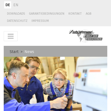
DE
EN
DOWNLOADS
GARANTIEBEDINGUNGEN
KONTAKT
AGB
DATENSCHUTZ
IMPRESSUM
Start
News