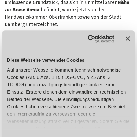
umfassende Grundstück, das sich in unmittelbarer
Nähe
zur Brose Arena
befindet, wurde jetzt von der
Handwerkskammer Oberfranken sowie von der Stadt
Bamberg unterzeichnet.
Geplant ist ein Neubau, der das in die Jahre gekommene
Ausbildungszentrum in der Herzstraße ersetzen soll, um
auch in Zukunft eine
moderne Lehre und Ausbildung
zu
ermöglichen. Laut Handwerkskammer sei das Handwerk
Diese Webseite verwendet Cookies
bis heute eine der wichtigsten Branchen in der Region
Auf unserer Webseite kommen technisch notwendige
Bamberg mit rund 3.500 Betrieben, ca. 17.700
Cookies (Art. 6 Abs. 1 lit. f DS-GVO, § 25 Abs. 2
Beschäftigten und über 1.200 Auszubildenden.
TDDDG) und einwilligungsbedürftige Cookies zum
Einsatz. Erstere dienen dem einwandfreien technischen
Eine zeitgemäße Werkstatteinrichtung mit modernen, auf
Betrieb der Webseite. Die einwilligungsbedürftigen
die Bedürfnisse von Auszubildenden ausgelegten
Cookies haben verschiedene Zwecke wie zum Beispiel
Maschinen ist dabei essentiell, um den Handwerkern von
den Internetaufritt zu verbessern oder die
morgen das richtige Rüstzeug an die Hand zu geben.
Webseitennutzung attraktiver zu gestalten. Sofern Sie die
Speziell für Bildungszentren geeignete Maschinen, wie
zusätzlichen Cookies nutzen möchten, ist Ihre
die Bohr-Fräsmaschine
OPTImill MF 4V
von Optimum,
Einwilligung gemäß Art. 6 Abs. 1 lit. a DS-GVO, § 25 Abs.