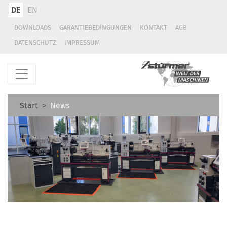
DE
EN
DOWNLOADS
GARANTIEBEDINGUNGEN
KONTAKT
AGB
DATENSCHUTZ
IMPRESSUM
Start
News