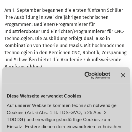
Am 1. September begannen die ersten fünfzehn Schüler
ihre Ausbildung in zwei dreijährigen technischen
Programmen: Bediener/Programmierer für
Industrieroboter und Einrichter/Programmierer für CNC-
Technologien. Die Ausbildung erfolgt dual, also in
Kombination von Theorie und Praxis. Mit hochmodernen
Technologien in den Bereichen CNC, Robotik, Zerspanung
und Schweißen bietet die Akademie zukunftsweisende
Berufsausbildung.
Das Projekt ist eine wichtige Investition von Agrostroj, das
rund 300 Millionen Kronen (ca. 12,2 Mio. €) in den Bau und
die Ausstattung der Akademie investiert hat. Die
Diese Webseite verwendet Cookies
Lehrkräfte sind überwiegend Mitarbeiter von Agrostroj,
Auf unserer Webseite kommen technisch notwendige
die ihr praktisches Wissen direkt in die Ausbildung
Cookies (Art. 6 Abs. 1 lit. f DS-GVO, § 25 Abs. 2
einbringen. Laut dem Generaldirektor des
TDDDG) und einwilligungsbedürftige Cookies zum
Unternehmens, Lubomír Stoklásek, handelt es sich um
Einsatz. Erstere dienen dem einwandfreien technischen
die modernste Schule in Tschechien. Agrostroj hat sich