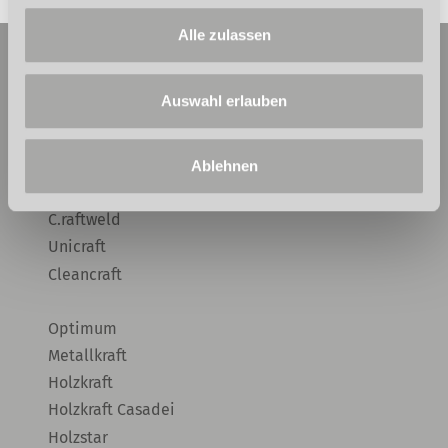
Alle zulassen
Auswahl erlauben
MARKEN
Aircraft
Rehm
Ablehnen
Schweisskraft
C.raftweld
Unicraft
Cleancraft
Optimum
Metallkraft
Holzkraft
Holzkraft Casadei
Holzstar