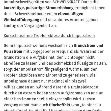
Impulsschweißgeräten von SCHWEIßKRAFT. Durch die
kurzzeitige, pulsartige Stromerhöhung
ermöglicht Ihnen
diese Schweißmethode einen
ebenmäßigen
Werkstoffübergang
und unsauberes Arbeiten gehört
künftig der Vergangenheit an.
Kurzschlussfreie Tropfenablöse durch Impulsstrom
Beim Impulsschweißens wechseln sich
Grundstrom und
Pulsstrom
mit vorgegebener Frequenz ab. Während der
Grundstrom die Aufgabe hat, den Lichtbogen nicht
abreißen zu lassen und das Schmelzbad flüssig zu halten,
sorgt der Impulsstrom für genügend Wärme, um den
Tropfen abzulösen und Einbrand zu generieren. Die
Impulsphase dauert nur maximal ein bis zwei
Millisekunden an, während derer die Drahtelektrode
durch den extrem hohen Strom aufgeschmolzen und an
einer bestimmten Stelle eingeschnürt wird. Diesen
Vorgang nennt man auch
Pincheffekt
(von „to pinch“ =
einschnüren). Im Idealfall besteht zwischen dem Draht