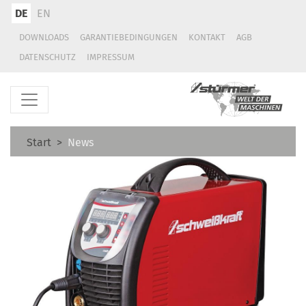
DE
EN
DOWNLOADS
GARANTIEBEDINGUNGEN
KONTAKT
AGB
DATENSCHUTZ
IMPRESSUM
Start
News