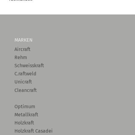
MARKEN
Aircraft
Rehm
Schweisskraft
C.raftweld
Unicraft
Cleancraft
Optimum
Metallkraft
Holzkraft
Holzkraft Casadei