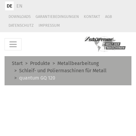
DE
EN
DOWNLOADS
GARANTIEBEDINGUNGEN
KONTAKT
AGB
DATENSCHUTZ
IMPRESSUM
Start
Produkte
Metallbearbeitung
Schleif- und Poliermaschinen für Metall
quantum GQ 120