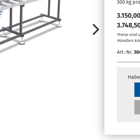
300 kg pr
3.150,0
3.748,5
Preise sind 
Händlers kö
Art.-Nr.
36
Habe