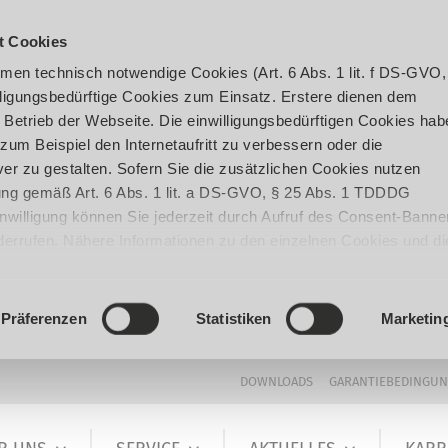
t Cookies
en technisch notwendige Cookies (Art. 6 Abs. 1 lit. f DS-GVO,
ligungsbedürftige Cookies zum Einsatz. Erstere dienen dem
 Betrieb der Webseite. Die einwilligungsbedürftigen Cookies hab
um Beispiel den Internetaufritt zu verbessern oder die
er zu gestalten. Sofern Sie die zusätzlichen Cookies nutzen
igung gemäß Art. 6 Abs. 1 lit. a DS-GVO, § 25 Abs. 1 TDDDG
 Einwilligung können Sie jederzeit durch Aufruf des Consent-Banne
iderrufen. Nähere Informationen zu den einzelnen Cookies und di
enden Datenverarbeitung können Sie unserer
Datenschutzerklär
Präferenzen
Statistiken
Marketin
DOWNLOADS
GARANTIEBEDINGU