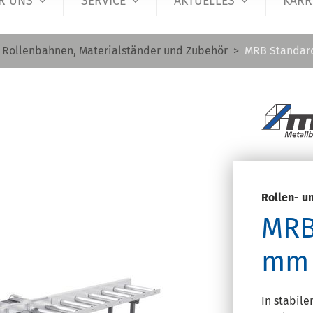
R UNS
SERVICE
AKTUELLES
KARR
Rollenbahnen, Materialständer und Zubehör
MRB Standar
Rollen- 
MRB
mm 
In stabile