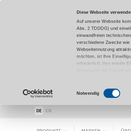
Diese Webseite verwende
Auf unserer Webseite komm
Abs. 2 TDDDG) und einwil
einwandfreien technischen
verschiedene Zwecke wie z
Webseitennutzung attraktiv
möchten, ist Ihre Einwill
erforderlich. Ihre erteilte
Wirkung für die Zukunft w
damit in Verbindung steh
entnehmen.
Einwilligungsauswahl
Notwendig
DE
EN