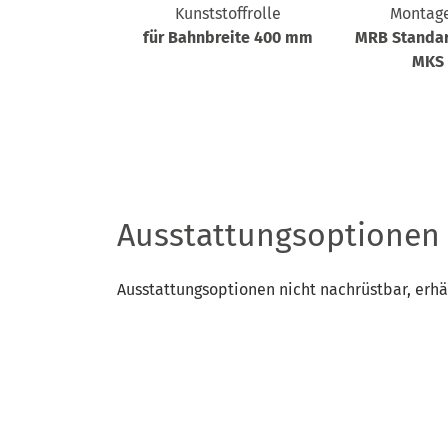
bahn-Füße
Kunststoffrolle
Montag
50 mm, für
für Bahnbreite 400 mm
MRB Standa
tellung bis
MKS 
20 mm
Ausstattungsoptionen
Ausstattungsoptionen nicht nachrüstbar, erhä