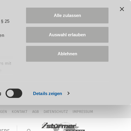
Alle zulassen
 § 25
Auswahl erlauben
en
Ablehnen
rs mit
e
ung
g
Details zeigen
NGEN
KONTAKT
AGB
DATENSCHUTZ
IMPRESSUM