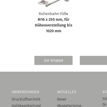
Rollenbahn-Füße
M16 x 250 mm, für
Höhenverstellung bis
1020 mm
Zur Gruppe
ANWENDUNGEN
AKTUELLES
KO
St
Drucklufttechnik
News
Dr.
Holzbearbeitung
Messetermine