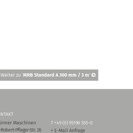
Weiter zu '
MRB Standard A 300 mm / 3 m
'
NTAKT
ürmer Maschinen
T
+49 (0) 95196 555-0
-Robert-Pfleger-Str. 26
+ E-Mail Anfrage