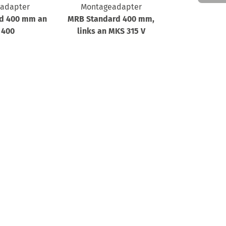
adapter
Montageadapter
Montage
d 400 mm an
MRB Standard 400 mm,
MRB Standar
 400
links an MKS 315 V
MKS 3