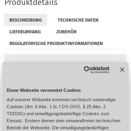
Produktdetails
BESCHREIBUNG
TECHNISCHE DATEN
LIEFERUMFANG
ZUBEHÖR
REGULATORISCHE PRODUKTINFORMATIONEN
Schwenkbereich von ± 45°
Gut ablesbare Winkelskala ermöglicht
präzises Arbeiten
Sekundenschnelle Verstellung der Gehrung
Diese Webseite verwendet Cookies
Geschützte Schraubstockspindel
Auf unserer Webseite kommen technisch notwendige
Massiver Maschinenunterbau beidseitig
Cookies (Art. 6 Abs. 1 lit. f DS-GVO, § 25 Abs. 2
mit Bohrungen für den Anbau des
TDDDG) und einwilligungsbedürftige Cookies zum
Materialständers MSR
Einsatz. Erstere dienen dem einwandfreien technischen
Langer Handgriff ermöglicht Sägen ohne
Betrieb der Webseite. Die einwilligungsbedürftigen