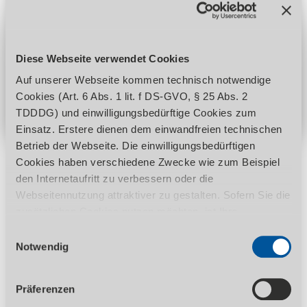
Haben Sie Interesse an diesem Produkt?
Anfrage stellen
Diese Webseite verwendet Cookies
Händler finden
Auf unserer Webseite kommen technisch notwendige
Cookies (Art. 6 Abs. 1 lit. f DS-GVO, § 25 Abs. 2
TDDDG) und einwilligungsbedürftige Cookies zum
Einsatz. Erstere dienen dem einwandfreien technischen
Betrieb der Webseite. Die einwilligungsbedürftigen
Cookies haben verschiedene Zwecke wie zum Beispiel
den Internetaufritt zu verbessern oder die
Produktdetails
Webseitennutzung attraktiver zu gestalten. Sofern Sie die
zusätzlichen Cookies nutzen möchten, ist Ihre
Einwilligung gemäß Art. 6 Abs. 1 lit. a DS-GVO, § 25 Abs.
Einwilligungsauswahl
BESCHREIBUNG
1 TDDDG erforderlich. Ihre erteilte Einwilligung können
Notwendig
HERAUSSTELLUNGSMERKMALE
Sie jederzeit durch Aufruf des Consent-Banners mit
Wirkung für die Zukunft widerrufen. Nähere Informationen
TECHNISCHE DATEN
LIEFERUMFANG
Präferenzen
zu den einzelnen Cookies und die damit in Verbindung