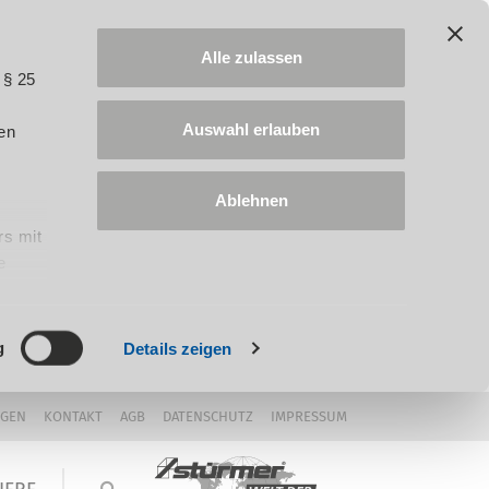
Alle zulassen
 § 25
Auswahl erlauben
en
Ablehnen
rs mit
e
ung
g
Details zeigen
NGEN
KONTAKT
AGB
DATENSCHUTZ
IMPRESSUM