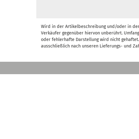
Wird in der Artikelbeschreibung und/oder in de
Verkäufer gegenüber hiervon unberührt. Umfang
oder fehlerhafte Darstellung wird nicht gehafte
ausschließlich nach unseren Lieferungs- und Za
MARKEN
Aircraft
Optimum
Rehm
Metallkraft
Schweisskraft
Holzkraft
C.raftweld
Holzkraft Casadei
Unicraft
Holzstar