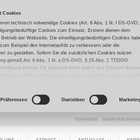
t Cookies
en technisch notwendige Cookies (Art. 6 Abs. 1 lit. f DS-GVO,
ligungsbedürftige Cookies zum Einsatz. Erstere dienen dem
 Betrieb der Webseite. Die einwilligungsbedürftigen Cookies hab
um Beispiel den Internetaufritt zu verbessern oder die
er zu gestalten. Sofern Sie die zusätzlichen Cookies nutzen
igung gemäß Art. 6 Abs. 1 lit. a DS-GVO, § 25 Abs. 1 TDDDG
 Einwilligung können Sie jederzeit durch Aufruf des Consent-Banne
iderrufen. Nähere Informationen zu den einzelnen Cookies und di
enden Datenverarbeitung können Sie unserer
Datenschutzerklär
Präferenzen
Statistiken
Marketin
DOWNLOADS
GARANTIEBEDINGU