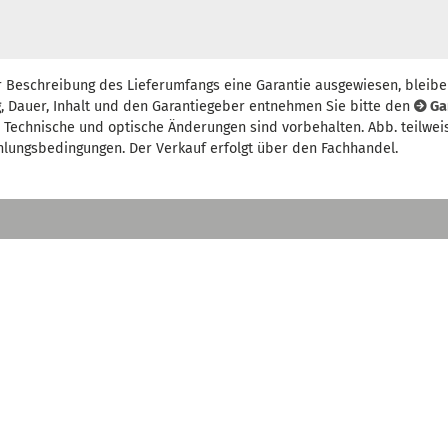
r Beschreibung des Lieferumfangs eine Garantie ausgewiesen, bleibe
, Dauer, Inhalt und den Garantiegeber entnehmen Sie bitte den
Ga
t. Technische und optische Änderungen sind vorbehalten. Abb. teilwei
hlungsbedingungen. Der Verkauf erfolgt über den Fachhandel.
ANWENDUNGEN
AKTUELLES
KO
St
Drucklufttechnik
News
Dr.
Holzbearbeitung
Messetermine
D-
Metallbearbeitung
Downloads
Reinigungstechnik
Schweißtechnik