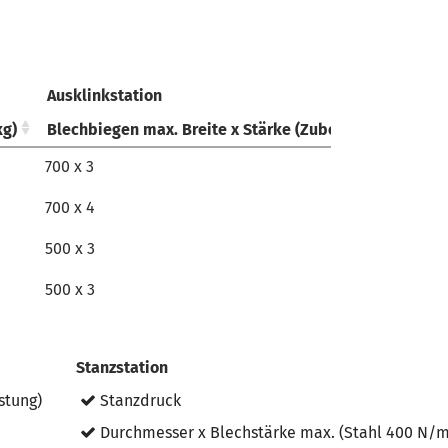
Ausklinkstation
E
kg)
Blechbiegen max. Breite x Stärke (Zubehör) (mm)
A
kg)
Ausklinkstation
Blechbiegen max. Breite x Stärke (Zubehör) (mm)
E
A
700 x 3
1
700 x 4
1
500 x 3
5
500 x 3
7
Stanzstation
stung)
Stanzdruck
Durchmesser x Blechstärke max. (Stahl 400 N/