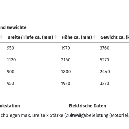
nd Gewichte
Breite/Tiefe ca. (mm)
Höhe ca. (mm)
Gewicht ca. (
nd Gewichte
Breite/Tiefe ca. (mm)
Höhe ca. (mm)
Gewicht ca. (
950
1970
3760
1120
2160
5270
900
1800
2440
950
1920
3270
nkstation
Elektrische Daten
chbiegen max. Breite x Stärke (Zubehör)
Abgabeleistung (Motorlei