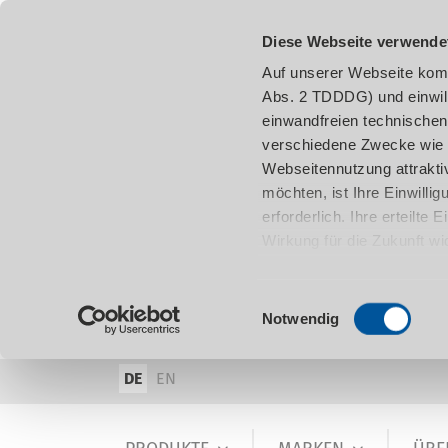
Diese Webseite verwende
Auf unserer Webseite komm
Abs. 2 TDDDG) und einwil
einwandfreien technischen
verschiedene Zwecke wie z
Webseitennutzung attraktiv
möchten, ist Ihre Einwill
erforderlich. Ihre erteilte
Wirkung für die Zukunft w
damit in Verbindung steh
entnehmen.
Einwilligungsauswahl
Notwendig
DE
EN