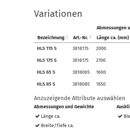
Variationen
Abmessungen u
Bezeichnung
Bezeichnung
Art.-Nr.
Art.-Nr.
Länge ca. (mm)
Bezeichnung
Art.-Nr.
Abmessungen u
Länge ca. (mm)
HLS 115 S
HLS 115 S
3818115
3818115
2000
HLS 175 S
HLS 175 S
3818175
3818175
2700
HLS 65 S
HLS 65 S
3818065
3818065
1600
HLS 85 S
HLS 85 S
3818085
3818085
1850
Anzuzeigende Attribute auswählen
Abmessungen und Gewichte
Auskli
Länge ca.
Ble
Breite/Tiefe ca.