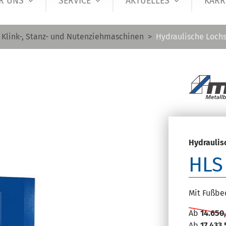
R UNS
SERVICE
AKTUELLES
KARR
Klink-, Stanz- und Nutenziehmaschinen
Hydraulische Loch
Hydraulis
HLS
Mit Fußbe
Ab
14.650
Ab
17.433