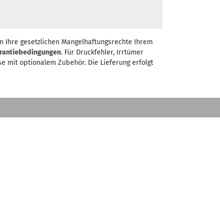
n Ihre gesetzlichen Mangelhaftungsrechte Ihrem
rantiebedingungen
. Für Druckfehler, Irrtümer
se mit optionalem Zubehör. Die Lieferung erfolgt
NTAKT
ürmer Maschinen
T
+49 (0) 95196 555-0
-Robert-Pfleger-Str. 26
+ E-Mail Anfrage
96103 Hallstadt
stellen