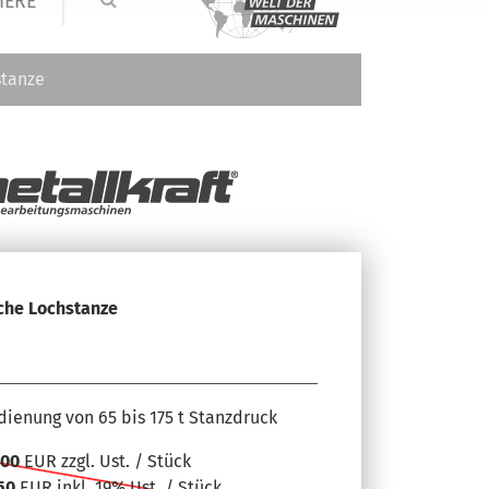
IERE
stanze
che Lochstanze
dienung von 65 bis 175 t Stanzdruck
,00
EUR zzgl. Ust. / Stück
,50
EUR inkl. 19% Ust. / Stück