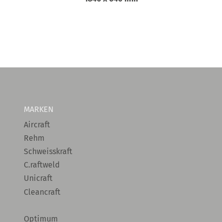
MARKEN
Aircraft
Rehm
Schweisskraft
C.raftweld
Unicraft
Cleancraft
Optimum