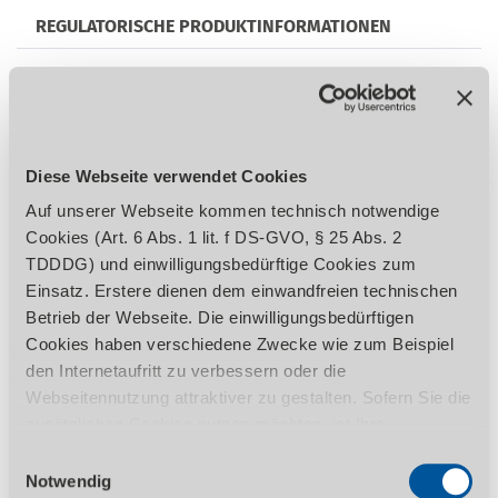
REGULATORISCHE PRODUKTINFORMATIONEN
Vielseitiger Anwendungsbereich
Robuste Maschinenkonstruktion
Diese Webseite verwendet Cookies
Alle Führungen gehärtet
Zentralschmierung
Auf unserer Webseite kommen technisch notwendige
Handrad mit großem Durchmesser und
Cookies (Art. 6 Abs. 1 lit. f DS-GVO, § 25 Abs. 2
Skala
TDDDG) und einwilligungsbedürftige Cookies zum
Einfache Bedienung der Schaltelemente
Einsatz. Erstere dienen dem einwandfreien technischen
zur Geschwindigkeitsänderung
Betrieb der Webseite. Die einwilligungsbedürftigen
Verstellbare Schwalbenschwanzführungen
Cookies haben verschiedene Zwecke wie zum Beispiel
in allen 3 Achsen
den Internetaufritt zu verbessern oder die
Äußerst leiser Betrieb durch im Ölbad
Webseitennutzung attraktiver zu gestalten. Sofern Sie die
laufendes Getriebe
zusätzlichen Cookies nutzen möchten, ist Ihre
Automatischer Tischvorschub in der X-Y-
Einwilligung gemäß Art. 6 Abs. 1 lit. a DS-GVO, § 25 Abs.
Einwilligungsauswahl
und Z-Achse
1 TDDDG erforderlich. Ihre erteilte Einwilligung können
Notwendig