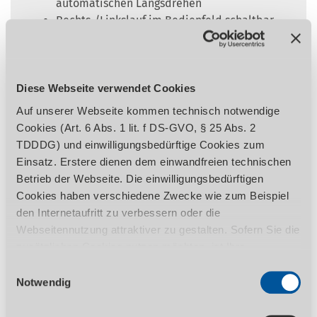
automatischen Längsdrehen
Rechts-/Linkslauf im Bedienfeld schaltbar
Rollgewalzte Trapezspindeln
Drucklager
Präzise gearbeiteter Schlitten
Leitspindel in zwei Sinterlagern gelagert
Diese Webseite verwendet Cookies
Alle Führungen durch Keilleisten
Auf unserer Webseite kommen technisch notwendige
nachstellbar
Cookies (Art. 6 Abs. 1 lit. f DS-GVO, § 25 Abs. 2
Handräder mit einstellbarer
TDDDG) und einwilligungsbedürftige Cookies zum
Feinskalierung 0,04 / 0,01 mm
Einsatz. Erstere dienen dem einwandfreien technischen
Reitstock zum Kegeldrehen ± 5 mm
Betrieb der Webseite. Die einwilligungsbedürftigen
verstellbar
Cookies haben verschiedene Zwecke wie zum Beispiel
Reitstock-Pinole und Handrad mit
den Internetaufritt zu verbessern oder die
einstellbarer Feinskalierung 0,02 mm
Webseitennutzung attraktiver zu gestalten. Sofern Sie die
Not-Halt-Schlagschalter
zusätzlichen Cookies nutzen möchten, ist Ihre
Schnelle, einfache und werkzeuglose
Einwilligung gemäß Art. 6 Abs. 1 lit. a DS-GVO, § 25 Abs.
Einwilligungsauswahl
Verstellung des Reitstockes mittels
1 TDDDG erforderlich. Ihre erteilte Einwilligung können
Notwendig
Klemmhebel
Sie jederzeit durch Aufruf des Consent-Banners mit
Vierfach-Stahlhalter
Wirkung für die Zukunft widerrufen. Nähere Informationen